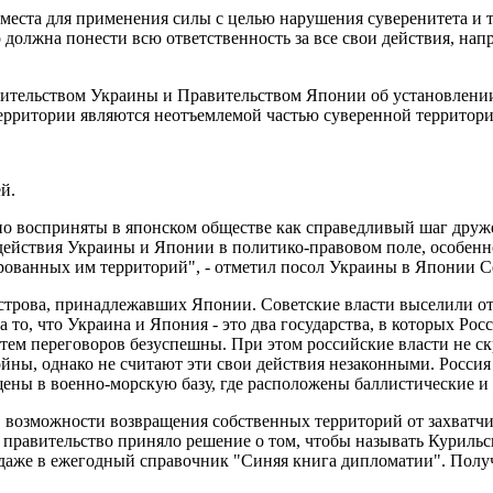
 места для применения силы с целью нарушения суверенитета и 
р должна понести всю ответственность за все свои действия, н
ительством Украины и Правительством Японии об установлении 
территории являются неотъемлемой частью суверенной территор
й.
 восприняты в японском обществе как справедливый шаг друже
действия Украины и Японии в политико-правовом поле, особенн
ированных им территорий", - отметил посол Украины в Японии 
строва, принадлежавших Японии. Советские власти выселили о
а то, что Украина и Япония - это два государства, в которых 
м переговоров безуспешны. При этом российские власти не скр
ны, однако не считают эти свои действия незаконными. Россия 
щены в военно-морскую базу, где расположены баллистические 
в возможности возвращения собственных территорий от захватчик
ое правительство приняло решение о том, чтобы называть Курил
даже в ежегодный справочник "Синяя книга дипломатии". Получ