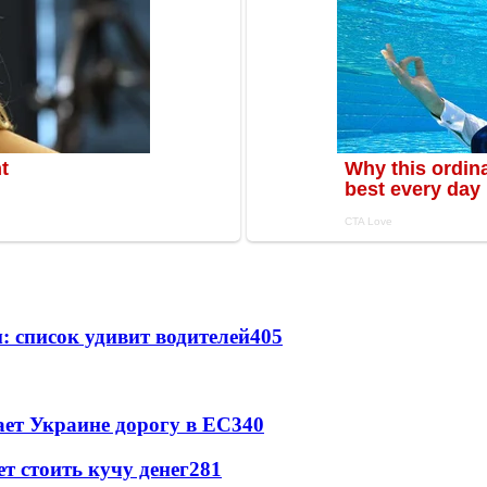
: список удивит водителей
405
ет Украине дорогу в ЕС
340
т стоить кучу денег
281