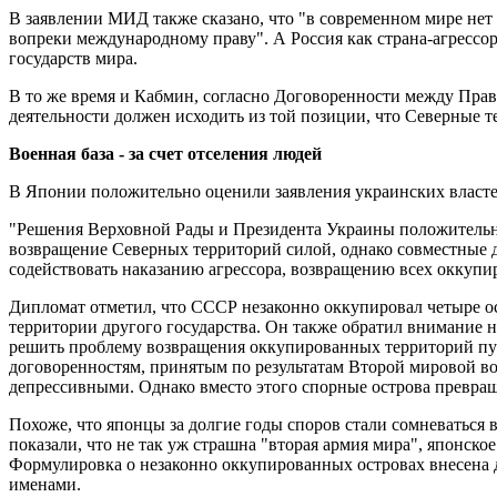
В заявлении МИД также сказано, что "в современном мире нет
вопреки международному праву". А Россия как страна-агрессо
государств мира.
В то же время и Кабмин, согласно Договоренности между Прав
деятельности должен исходить из той позиции, что Северные 
Военная база - за счет отселения людей
В Японии положительно оценили заявления украинских власте
"Решения Верховной Рады и Президента Украины положительно
возвращение Северных территорий силой, однако совместные 
содействовать наказанию агрессора, возвращению всех оккуп
Дипломат отметил, что СССР незаконно оккупировал четыре о
территории другого государства. Он также обратил внимание н
решить проблему возвращения оккупированных территорий путе
договоренностям, принятым по результатам Второй мировой вой
депрессивными. Однако вместо этого спорные острова превра
Похоже, что японцы за долгие годы споров стали сомневаться 
показали, что не так уж страшна "вторая армия мира", японск
Формулировка о незаконно оккупированных островах внесена 
именами.