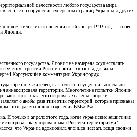
территориальной целостности любого государства мира
аправленные на нарушение суверенных границ Украины и других
дипломатических отношений от 26 января 1992 года, в своей
ии Японии.
ственного государства. Япония не намерена осуществлять
о с учетом агрессии России против Украины, должны
Сергей Корсунский в комментарии Укринформу.
ттуда коренных жителей, фактически осуществив аннексию
Россия аннексировала территории. Многолетние попытки Японии
ывают того факта, что острова захвачены вопреки
заявляет о якобы развитии этих территорий, которые признаны
и крылатые ракеты и подразделения ВМФ РФ.
а. И только в апреле этого года, когда украинские защитники
ьские острова "оккупированными Россией территориями".
ается, что Украина вдохновила японцев назвать вещи своими