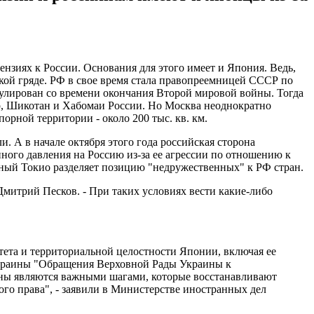
нзиях к России. Основания для этого имеет и Япония. Ведь,
ской гряде. РФ в свое время стала правопреемницей СССР по
гулирован со времени окончания Второй мировой войны. Тогда
р, Шикотан и Хабомаи России. Но Москва неоднократно
орной территории - около 200 тыс. кв. км.
. А в начале октября этого года российская сторона
нного давления на Россию из-за ее агрессии по отношению к
ьный Токио разделяет позицию "недружественных" к РФ стран.
Дмитрий Песков. - При таких условиях вести какие-либо
ета и территориальной целостности Японии, включая ее
Украины "Обращения Верховной Рады Украины к
ны являются важными шагами, которые восстанавливают
 права", - заявили в Министерстве иностранных дел