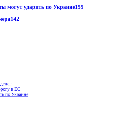
ты могут ударить по Украине
155
нера
142
 денег
орогу в ЕС
ить по Украине