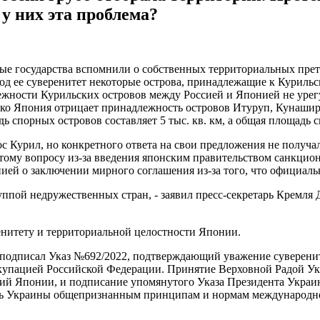
у них эта проблема?
ые государства вспомнили о собственных территориальных прете
ь под ее суверенитет некоторые острова, принадлежащие к Куриль
лежности Курильских островов между Россией и Японией не уре
ако Япония отрицает принадлежность островов Итуруп, Кунаши
 спорных островов составляет 5 тыс. кв. км, а общая площадь сп
Курил, но конкретного ответа на свои предложения не получали
этому вопросу из-за введения японским правительством санкцио
нией о заключении мирного соглашения из-за того, что официал
уппой недружественных стран, - заявил пресс-секретарь Кремля 
енитету и территориальной целостности Японии.
 подписал Указ №692/2022, подтверждающий уважение суверенит
ккупацией Российской Федерации. Принятие Верховной Радой 
ий Японии, и подписание упомянутого Указа Президента Украи
ь Украины общепризнанным принципам и нормам международного