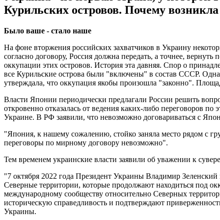
Курильских островов. Почему возникла 
Было ваше - стало наше
На фоне вторжения российских захватчиков в Украину некотор
согласно договору, Россия должна передать, а точнее, вернут
оккупации этих островов. История эта давняя. Спор о принад
все Курильские острова были "включены" в состав СССР. Одн
утверждала, что оккупация якобы произошла "законно". Площадь
Власти Японии периодически предлагали России решить вопрос 
откровенно отказалась от ведения каких-либо переговоров по 
Украине. В РФ заявили, что невозможно договариваться с Япо
"Япония, к нашему сожалению, стойко заняла место рядом с гр
переговоры по мирному договору невозможно".
Тем временем украинские власти заявили об уважении к сувер
"7 октября 2022 года Президент Украины Владимир Зеленский
Северные территории, которые продолжают находиться под о
международному сообществу относительно Северных территор
историческую справедливость и подтверждают приверженност
Украины.