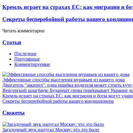
Кремль играет на страхах ЕС: как миграция и бо
Секреты бесперебойной работы вашего кондицио
Читать комментарии
Статьи
Последние
Популярные
Комментируемые
Эффективные способы выселения муравьев из вашего дома
Двигатель "закипел": одна ошибка водителя может стоить кучу
Венгерский шлагбаум: Будапешт снова перекрывает Украине д
Кремль играет на страхах ЕС: как миграция и боты могут удар
Секреты бесперебойной работы вашего кондиционера
Сюжеты
Загадочный звук напугал Москву: что это было