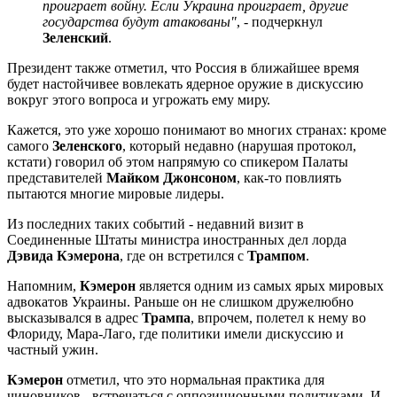
проиграет войну. Если Украина проиграет, другие
государства будут атакованы"
, - подчеркнул
Зеленский
.
Президент также отметил, что Россия в ближайшее время
будет настойчивее вовлекать ядерное оружие в дискуссию
вокруг этого вопроса и угрожать ему миру.
Кажется, это уже хорошо понимают во многих странах: кроме
самого
Зеленского
, который недавно (нарушая протокол,
кстати) говорил об этом напрямую со спикером Палаты
представителей
Майком Джонсоном
, как-то повлиять
пытаются многие мировые лидеры.
Из последних таких событий - недавний визит в
Соединенные Штаты министра иностранных дел лорда
Дэвида Кэмерона
, где он встретился с
Трампом
.
Напомним,
Кэмерон
является одним из самых ярых мировых
адвокатов Украины. Раньше он не слишком дружелюбно
высказывался в адрес
Трампа
, впрочем, полетел к нему во
Флориду, Мара-Лаго, где политики имели дискуссию и
частный ужин.
Кэмерон
отметил, что это нормальная практика для
чиновников - встречаться с оппозиционными политиками. И,