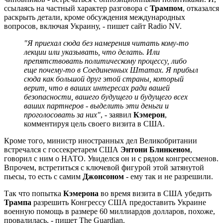
ссылаясь на частный характер разговора с
Трампом
, отказался
раскрыть детали, кроме обсуждения международных
вопросов, включая Украину, - пишет сайт Radio NV.
"Я приехал сюда без намерения читать кому-то
лекции или указывать, что делать. Или
препятствовать политическому процессу, либо
еще почему-то в Соединенных Штатах. Я прибыл
сюда как большой друг этой страны, который
верит, что в ваших интересах ради вашей
безопасности, вашего будущего и будущего всех
ваших партнеров - выделить эти деньги и
проголосовать за них"
, - заявил
Кэмерон
,
комментируя цель своего визита в США.
Кроме того, министр иностранных дел Великобритании
встречался с госсекретарем США
Энтони Блинкеном
,
говорил с ним о НАТО. Увиделся он и с рядом конгрессменов.
Впрочем, встретиться с ключевой фигурой этой затянутой
пьесы, то есть с самим
Джонсоном
- ему так и не разрешили.
Так что попытка
Кэмерона
во время визита в США убедить
Трампа
разрешить Конгрессу США предоставить Украине
военную помощь в размере 60 миллиардов долларов, похоже,
провалилась, - пишет The Guardian.