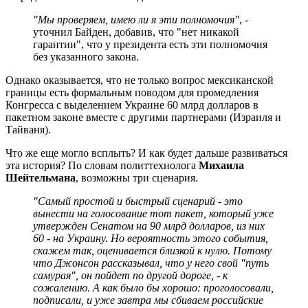
"Мы проверяем, имею ли я эти полномочия"
, -
уточнил Байден, добавив, что "нет никакой
гарантии", что у президента есть эти полномочия
без указанного закона.
Однако оказывается, что не только вопрос мексиканской
границы есть формальным поводом для промедления
Конгресса с выделением Украине 60 млрд долларов в
пакетном законе вместе с другими партнерами (Израиля и
Тайваня).
Что же еще могло всплыть? И как будет дальше развиваться
эта история? По словам политтехнолога
Михаила
Шейтельмана
, возможны три сценария.
"Самый простой и быстрый сценарий - это
вынести на голосование тот пакет, который уже
утвержден Сенатом на 90 млрд долларов, из них
60 - на Украину. Но вероятность этого события,
скажем так, оценивается близкой к нулю. Потому
что Джонсон рассказывал, что у него свой "путь
самурая", он пойдет по другой дороге, - к
сожалению. А как было бы хорошо: проголосовали,
подписали, и уже завтра мы сбиваем российские