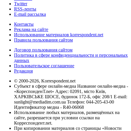
Twitter
RSS-ленты
E-mail рассылка
Контакты
Реклама на сайте
Использование материалов korrespondent.net
Правила пользования сайтом
Договор пользования сайтом
Политика в сфере конфиденциальности и персональных
данных
Пользовательское соглашение
Редакция
© 2000-2026, Korrespondent.net
Субъект в сфере онлайн-медиа Название онлайн-медиа -
«КореспонденТ.net» Адрес: 02091, місто Київ,
ХАРКІВСЬКЕ ШОСЕ, будинок 172-Б, офіс 208/1 E-mail:
sunlight@mediadim.com.ua
Телефон: 044-205-43-00
Идентификатор медиа - R40-06068
Использование любых материалов, размещённых на
сайте, разрешается при условии ссылки на
Корреспондент.net.
При копировании материалов со страницы «Новости