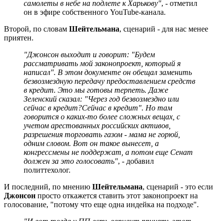
самолеты в небе на подлете к Харькову"
, - отметил
он в эфире собственного YouTube-канала.
Второй, по словам
Шейтельмана
, сценарий - для нас менее
приятен.
"Джонсон выходит и говорит: "Будем
рассматривать мой законопроект, который я
написал". В этом документе он обещал заменить
безвозмездную передачу предоставлением средств
в кредит. Это мы готовы терпеть. Даже
Зеленский сказал: "Через год безвозмездно или
сейчас в кредит?
Сейчас в кредит". Но там
говорится о каких-то более сложных вещах, с
учетом арестованных российских активов,
разрешения торговать газом - мама не горюй,
одним словом. Вот он такое вынесет, а
конгрессмены не поддержат, а потом еще Сенат
должен за это голосовать"
, - добавил
политтехолог.
И последний, по мнению
Шейтельмана
, сценарий - это если
Джонсон
просто откажется ставить этот законопроект на
голосование, "потому что еще одна индейка на подходе".