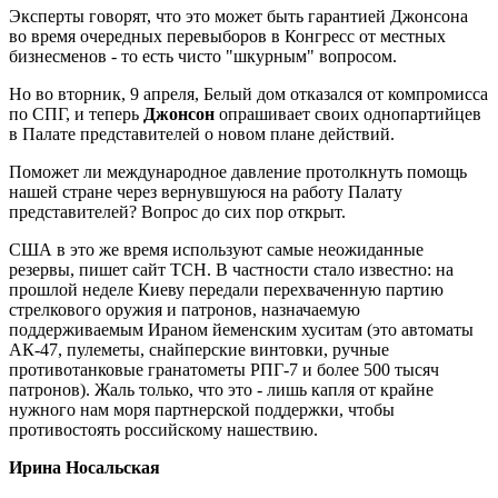
Эксперты говорят, что это может быть гарантией Джонсона
во время очередных перевыборов в Конгресс от местных
бизнесменов - то есть чисто "шкурным" вопросом.
Но во вторник, 9 апреля, Белый дом отказался от компромисса
по СПГ, и теперь
Джонсон
опрашивает своих однопартийцев
в Палате представителей о новом плане действий.
Поможет ли международное давление протолкнуть помощь
нашей стране через вернувшуюся на работу Палату
представителей? Вопрос до сих пор открыт.
США в это же время используют самые неожиданные
резервы, пишет сайт ТСН. В частности стало известно: на
прошлой неделе Киеву передали перехваченную партию
стрелкового оружия и патронов, назначаемую
поддерживаемым Ираном йеменским хуситам (это автоматы
АК-47, пулеметы, снайперские винтовки, ручные
противотанковые гранатометы РПГ-7 и более 500 тысяч
патронов). Жаль только, что это - лишь капля от крайне
нужного нам моря партнерской поддержки, чтобы
противостоять российскому нашествию.
Ирина Носальская