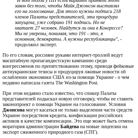
"И вот тогда у ПП есть вариант принять этот
закон без того, чтобы Майк Джонсон выставлял
его на голосование. Для этого нужны подписи 218
членов Палаты представителей, эта процедура
запущена, уже собрано 191 подпись. Но не
хватает 27 человек. Найдутся ли они в Конгрессе?
Мы не уверены, понимая, что 191 - это, в
основном, демократы. А нужны республиканцы"
, -
продолжил эксперт.
По его словам, россияне руками интернет-троллей ведут
масштабную пропагандистскую кампанию среди
конгрессменов по препятствованию этому, приводя фейковые
антиукраинские тезисы и продуцируя лживые новости об
ослаблении экономики США из-за помощи Украине - о чем
недавно написала газета The Washington Post.
При этом недавно стало известно, что спикер Палаты
представителей подыскал новую отговорку, чтобы не ставить
законопроект о помощи Украине на голосование. Условия
Джонсона
могут касаться не только выделения части средств
Украине посредством кредита, конфискации российских
активов в качестве компенсации. Это еще может быть отмена
моратория администрации
Байдена
на новые лицензии на
экспорт сжиженного природного газа (СПГ).