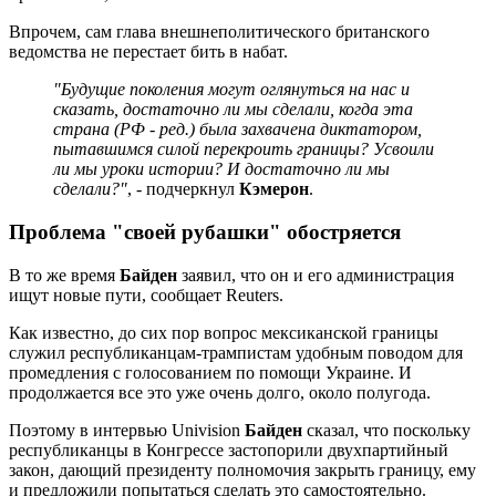
Впрочем, сам глава внешнеполитического британского
ведомства не перестает бить в набат.
"Будущие поколения могут оглянуться на нас и
сказать, достаточно ли мы сделали, когда эта
страна (РФ - ред.) была захвачена диктатором,
пытавшимся силой перекроить границы? Усвоили
ли мы уроки истории? И достаточно ли мы
сделали?"
, - подчеркнул
Кэмерон
.
Проблема "своей рубашки" обостряется
В то же время
Байден
заявил, что он и его администрация
ищут новые пути, сообщает Reuters.
Как известно, до сих пор вопрос мексиканской границы
служил республиканцам-трампистам удобным поводом для
промедления с голосованием по помощи Украине. И
продолжается все это уже очень долго, около полугода.
Поэтому в интервью Univision
Байден
сказал, что поскольку
республиканцы в Конгрессе застопорили двухпартийный
закон, дающий президенту полномочия закрыть границу, ему
и предложили попытаться сделать это самостоятельно.