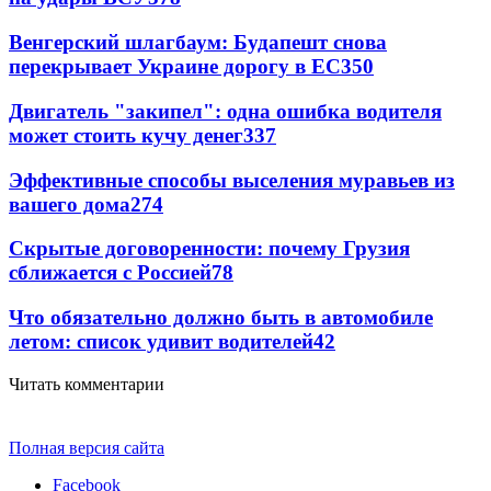
Венгерский шлагбаум: Будапешт снова
перекрывает Украине дорогу в ЕС
350
Двигатель "закипел": одна ошибка водителя
может стоить кучу денег
337
Эффективные способы выселения муравьев из
вашего дома
274
Скрытые договоренности: почему Грузия
сближается с Россией
78
Что обязательно должно быть в автомобиле
летом: список удивит водителей
42
Читать комментарии
Полная версия сайта
Facebook