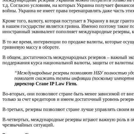
т.д. Согласно условиям, на которых Украина получает финансо
войны. Украина не имеет права перенаправлять даже часть этих
Кроме того, валюту, которая поступает в Украину в виде гра
в нашем государстве является гривна. Именно поэтому такие
иностранный эквивалент пополняет международные резервы, ко
В то же время, интервенции по продаже валюты, которые осущ
гривневую массу в обороте.
В общем, достаточность международных резервов – важный эко
поддержания курса национальной валюты, защиты от валютных
“
Международные резервы позволяют НБУ полностью удовл
помогает снижать темпы инфляции (поскольку импортны
директор Crane IP Law Firm.
Во-вторых, они позволяют стране быть менее зависимой от вн
только за счет кредиторов и имеем достаточный уровень резерв
В-третьих, резервы позволяют стране лучше управлять своим 
В-четвертых, международные резервы играют важную роль в об
чрезвычайных ситуаций.