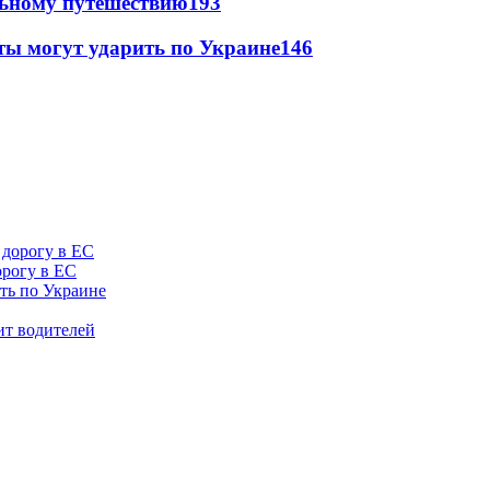
льному путешествию
193
ты могут ударить по Украине
146
орогу в ЕС
ить по Украине
ит водителей