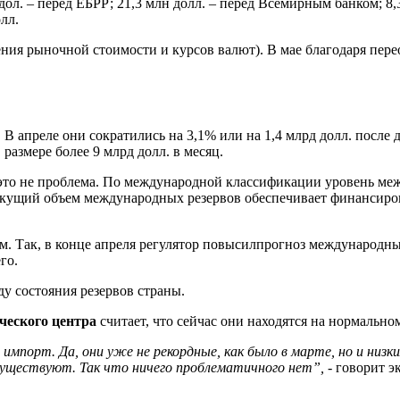
 дол. – перед ЕБРР; 21,3 млн долл. – перед Всемирным банком; 
лл.
ения рыночной стоимости и курсов валют). В мае благодаря пер
апреле они сократились на 3,1% или на 1,4 млрд долл. после д
размере более 9 млрд долл. в месяц.
– это не проблема. По международной классификации уровень ме
екущий объем международных резервов обеспечивает финансиров
. Так, в конце апреля регулятор повысилпрогноз международных 
го.
у состояния резервов страны.
ческого центра
считает, что сейчас они находятся на нормально
мпорт. Да, они уже не рекордные, как было в марте, но и низки
уществуют. Так что ничего проблематичного нет”, -
говорит эк