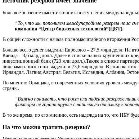
Источник резервов имеет значение
Большое значение имеет источник поступления международных
“
То, что мы пополняем международные резервы не за сче
компании
“
Центр биржевых технологий
”
(ЦБТ).
В общей сложности с начала полномасштабного вторжения Рос
Больше всего денег выделил Евросоюз – 27,5 млрд долл. На вто
Канада – 3,6 млрд долл. Далее в списке наших крупнейших кред
инвестиционный банк (720 млн долл.).Также в списке партнеро
лидерами списка они выделили 73,6 млрд долл. В список этих
Ирландия, Латвия,Австрия, Бельгия, Исландия, Албания, Эстон
По мнению Орыщака, в современных условиях уровень междун
страны.
“Важно понимать, что рост или падение резервов лишь в
факторы не гарантируют стабильную динамику в пополнен
В то же время, по его мнению, есть надежда на то, что НБУ буд
На что можно тратить резервы?
Международные резервы Украины можно потратить только на с