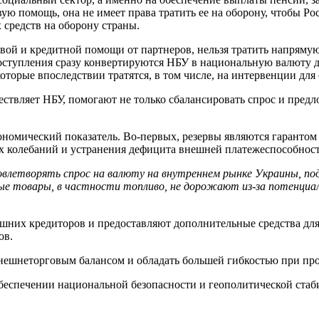
вую помощь, она не имеет права тратить ее на оборону, чтобы 
 средств на оборону страны.
нтовой и кредитной помощи от партнеров, нельзя тратить напрям
 поступления сразу конвертируются НБУ в национальную валюту
торые впоследствии тратятся, в том числе, на интервенции для
ествляет НБУ, помогают не только сбалансировать спрос и пре
номический показатель. Во-первых, резервы являются гарантом
 колебаний и устранения дефицита внешней платежеспособност
етворять спрос на валюту на внутреннем рынке Украины, подд
е товары, в частности топливо, не дорожают из-за потенциал
ешних кредиторов и предоставляют дополнительные средства дл
ов.
внешнеторговым балансом и обладать большей гибкостью при пр
еспечении национальной безопасности и геополитической стаби