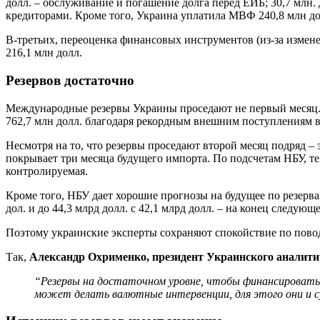
долл. – обслуживание и погашение долга перед ЕИБ; 30,7 млн.
кредиторами. Кроме того, Украина уплатила МВФ 240,8 млн до
В-третьих, переоценка финансовых инструментов (из-за измен
216,1 млн долл.
Резервов достаточно
Международные резервы Украины проседают не первый месяц. В 
762,7 млн долл. благодаря рекордным внешним поступлениям в 
Несмотря на то, что резервы проседают второй месяц подряд 
покрывает три месяца будущего импорта. По подсчетам НБУ, т
контролируемая.
Кроме того, НБУ дает хорошие прогнозы на будущее по резервам
дол. и до 44,3 млрд долл. с 42,1 млрд долл. – на конец следующе
Поэтому украинские эксперты сохраняют спокойствие по повод
Так,
Александр Охрименко, президент Украинского аналити
“Резервы на достаточном уровне, чтобы финансировать и
может делать валютные интервенции, для этого они и с