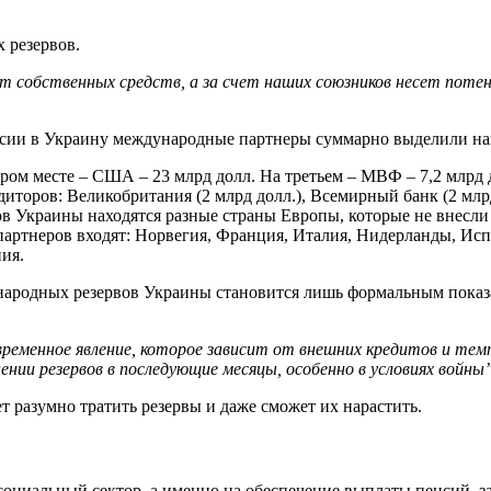
 резервов.
т собственных средств, а за счет наших союзников несет потен
сии в Украину международные партнеры суммарно выделили нам
ром месте – США – 23 млрд долл. На третьем – МВФ – 7,2 млрд д
иторов: Великобритания (2 млрд долл.), Всемирный банк (2 млрд
в Украины находятся разные страны Европы, которые не внесли 
 партнеров входят: Норвегия, Франция, Италия, Нидерланды, Ис
ия.
ародных резервов Украины становится лишь формальным показ
ременное явление, которое зависит от внешних кредитов и темп
ии резервов в последующие месяцы, особенно в условиях войны
ет разумно тратить резервы и даже сможет их нарастить.
оциальный сектор, а именно на обеспечение выплаты пенсий, з