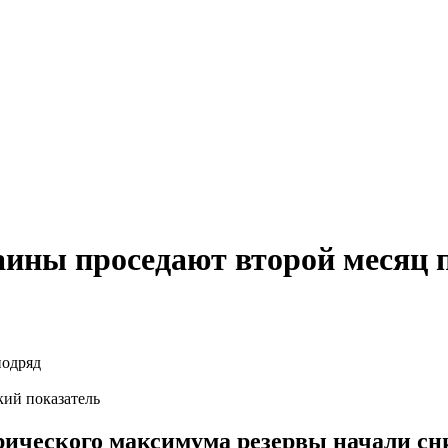
ины проседают второй месяц 
ий показатель
рического максимума резервы начали сни