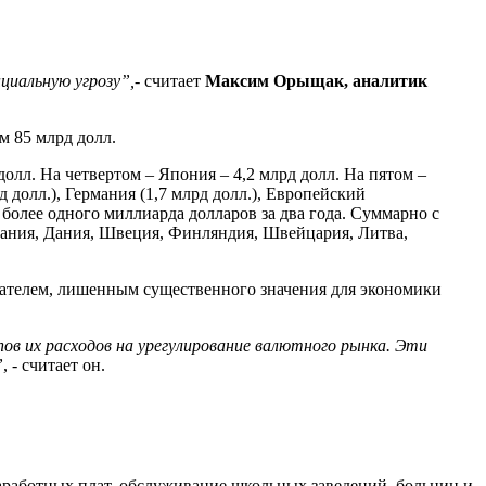
циальную угрозу
”
,
- считает
Максим Ор
ы
щак, аналитик
 85 млрд долл.
олл. На четвертом – Япония – 4,2 млрд долл. На пятом –
 долл.), Германия (1,7 млрд долл.), Европейский
более одного миллиарда долларов за два года. Суммарно с
пания, Дания, Швеция, Финляндия, Швейцария, Литва,
ателем, лишенным существенного значения для экономики
ов их расходов на урегулирование валютного рынка. Эти
”
, - считает он.
аработных плат, обслуживание школьных заведений, больниц и