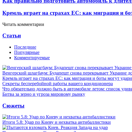
Как правильно подготовить автомобиль к длите
Кремль играет на страхах ЕС: как миграция и бо
Читать комментарии
Статьи
Последние
Популярные
Комментируемые
Венгерский шлагбаум: Будапешт снова перекрывает Украине д
Кремль играет на страхах ЕС: как миграция и боты могут удар
Секреты бесперебойной работы вашего кондиционера
Что обязательно должно быть в автомобиле летом: список удив
Битва за зерно и угроза мировому рынку
Сюжеты
Итоги 5.8: Удар по Киеву и нехватка антибаллистики