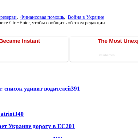
 резерви
,
Финансовая помощь
,
Война в Украине
те Ctrl+Enter, чтобы сообщить об этом редакции.
: список удивит водителей
391
atriot
340
ет Украине дорогу в ЕС
201