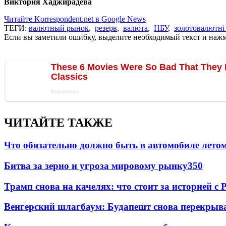
Виктория Хаджирадева
Читайте Korrespondent.net в Google News
ТЕГИ:
валютный рынок
,
резерв
,
валюта
,
НБУ
,
золотовалютні
Если вы заметили ошибку, выделите необходимый текст и нажми
ЧИТАЙТЕ ТАКЖЕ
Что обязательно должно быть в автомобиле летом
Битва за зерно и угроза мировому рынку
350
Трамп снова на качелях: что стоит за историей с P
Венгерский шлагбаум: Будапешт снова перекрыва