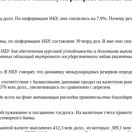
 долл. По информации НБУ, они снизились на 7,9%. Почему рез
ны, по информации НБУ, составляли 39 млрд дол. В мае они сниз
 НБУ для обеспечения курсовой устойчивости и долговыми вып
ютных облигаций внутреннего государственного займа (валютн
о. В НБУ говорят, что динамику международных резервов опреде
соответствии с балансовыми данными продал на валютном рынке
076 млн долл., увеличившись по сравнению с апрелем.
де всего на фоне активизации расходов правительства благод
обслуживание и погашение госдолга. На валютные счета правите
Всемирного банка.
анной валюте выплачено 412,3 млн долл., из которых: 309,1 мл