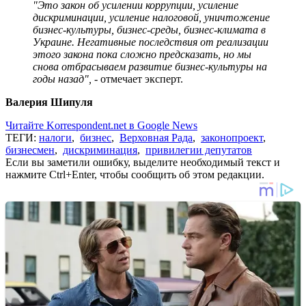
"Это закон об усилении коррупции, усиление
дискриминации, усиление налоговой, уничтожение
бизнес-культуры, бизнес-среды, бизнес-климата в
Украине. Негативные последствия от реализации
этого закона пока сложно предсказать, но мы
снова отбрасываем развитие бизнес-культуры на
годы назад",
- отмечает эксперт.
Валерия Шипуля
Читайте Korrespondent.net в Google News
ТЕГИ:
налоги
,
бизнес
,
Верховная Рада
,
законопроект
,
бизнесмен
,
дискриминация
,
привилегии депутатов
Если вы заметили ошибку, выделите необходимый текст и
нажмите Ctrl+Enter, чтобы сообщить об этом редакции.