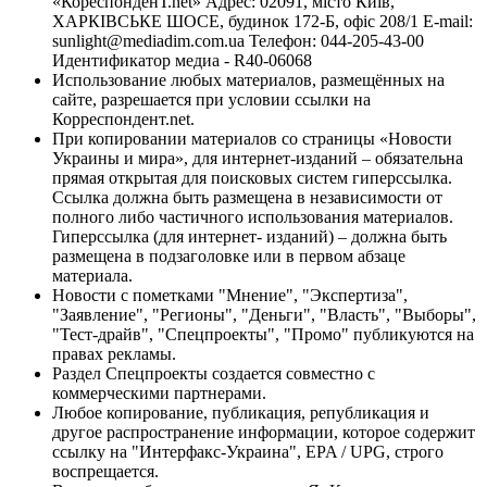
«КореспонденТ.net» Адрес: 02091, місто Київ,
ХАРКІВСЬКЕ ШОСЕ, будинок 172-Б, офіс 208/1 E-mail:
sunlight@mediadim.com.ua
Телефон: 044-205-43-00
Идентификатор медиа - R40-06068
Использование любых материалов, размещённых на
сайте, разрешается при условии ссылки на
Корреспондент.net.
При копировании материалов со страницы «Новости
Украины и мира», для интернет-изданий – обязательна
прямая открытая для поисковых систем гиперссылка.
Ссылка должна быть размещена в независимости от
полного либо частичного использования материалов.
Гиперссылка (для интернет- изданий) – должна быть
размещена в подзаголовке или в первом абзаце
материала.
Новости с пометками "Мнение", "Экспертиза",
"Заявление", "Регионы", "Деньги", "Власть", "Выборы",
"Тест-драйв", "Спецпроекты", "Промо" публикуются на
правах рекламы.
Раздел Спецпроекты создается совместно с
коммерческими партнерами.
Любое копирование, публикация, републикация и
другое распространение информации, которое содержит
ссылку на "Интерфакс-Украина", EPA / UPG, строго
воспрещается.