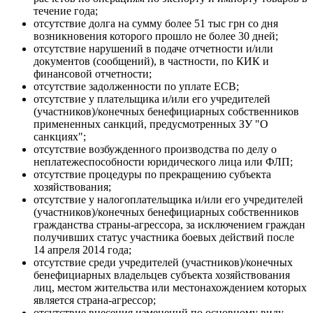
течение года;
отсутствие долга на сумму более 51 тыс грн со дня
возникновения которого прошло не более 30 дней;
отсутствие нарушений в подаче отчетности и/или
документов (сообщений), в частности, по КИК и
финансовой отчетности;
отсутствие задолженности по уплате ЕСВ;
отсутствие у плательщика и/или его учредителей
(участников)/конечных бенефициарных собственников
примененных санкций, предусмотренных ЗУ "О
санкциях";
отсутствие возбужденного производства по делу о
неплатежеспособности юридического лица или ФЛП;
отсутствие процедуры по прекращению субъекта
хозяйствования;
отсутствие у налогоплательщика и/или его учредителей
(участников)/конечных бенефициарных собственников
гражданства страны-агрессора, за исключением граждан
получивших статус участника боевых действий после
14 апреля 2014 года;
отсутствие среди учредителей (участников)/конечных
бенефициарных владельцев субъекта хозяйствования
лиц, местом жительства или местонахождением которых
является страна-агрессор;
отсутствие внесения изменений по основному виду