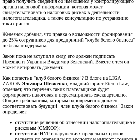
право получить сведения об имеющейся у контролирующего
органа налоговой информации, которая может
свидетельствовать о налоговых рисках в деятельности
налогоплательщика, а также консультацию по устранению
таких рисков.
Железняк добавил, что правка о возможности бронирования
до 25% сотрудников для предприятий "клуба белого бизнеса"
не была поддержана.
Закон пока не вступил в силу, его должен подписать
Президент Украины Владимир Зеленский. Вместе с тем он
может ветировать документ.
Как попасть в "клуб белого бизнеса"? В блоге на LIGA
ZAKON
Эльмира Шевченко
, младший юрист Eterna Law,
отмечает, что перечень таких плательщиков будет
формировать налоговая и пересматривать ежеквартально.
Общим требованиям, которым одновременно должен
соответствовать будущий "член клуба белого бизнеса" Закон
определяет:
отсутствие решения об отнесении налогоплательщика к
рисковым (СМКОР);
отсутствие НУР о нарушениях предельных сроков
расчетов по операциям по экспорту и импорту товаров в