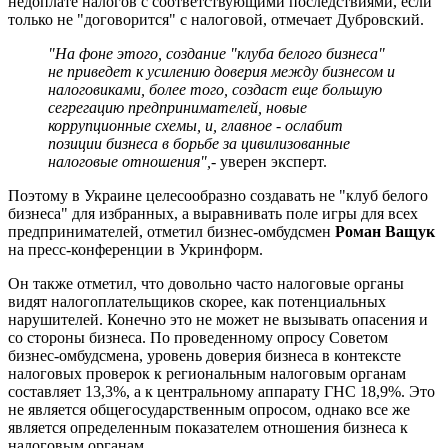
недоплате налогов с соответствующими последствиями, если
только не "договорится" с налоговой, отмечает Дубровский.
"На фоне этого, создание "клуба белого бизнеса"
не приведет к усилению доверия между бизнесом и
налоговиками, более того, создаст еще большую
сегрегацию предпринимателей, новые
коррупционные схемы, и, главное - ослабит
позиции бизнеса в борьбе за цивилизованные
налоговые отношения",
- уверен эксперт.
Поэтому в Украине целесообразно создавать не "клуб белого
бизнеса" для избранных, а выравнивать поле игры для всех
предпринимателей, отметил бизнес-омбудсмен
Роман Ващук
на пресс-конференции в Укринформ.
Он также отметил, что довольно часто налоговые органы
видят налогоплательщиков скорее, как потенциальных
нарушителей. Конечно это не может не вызывать опасения и
со стороны бизнеса. По проведенному опросу Советом
бизнес-омбудсмена, уровень доверия бизнеса в контексте
налоговых проверок к региональным налоговым органам
составляет 13,3%, а к центральному аппарату ГНС 18,9%. Это
не является общегосударственным опросом, однако все же
является определенным показателем отношения бизнеса к
налоговым органам.