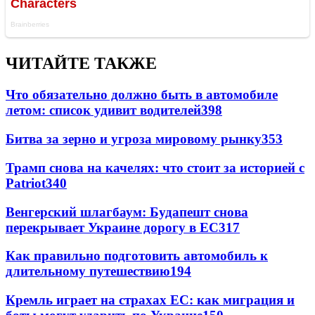
ЧИТАЙТЕ ТАКЖЕ
Что обязательно должно быть в автомобиле
летом: список удивит водителей
398
Битва за зерно и угроза мировому рынку
353
Трамп снова на качелях: что стоит за историей с
Patriot
340
Венгерский шлагбаум: Будапешт снова
перекрывает Украине дорогу в ЕС
317
Как правильно подготовить автомобиль к
длительному путешествию
194
Кремль играет на страхах ЕС: как миграция и