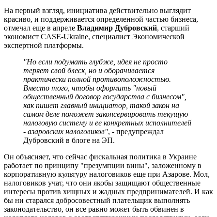
На первый взгляд, инициатива действительно выглядит
красиво, и поддерживается определенной частью бизнеса,
отмечал еще в апреле
Владимир Дубровский
, старший
экономист CASE-Ukraine, специалист Экономической
экспертной платформы.
"Но если подумать глубже, идея не просто
теряет свой блеск, но и оборачивается
практически полной противоположностью.
Вместо того, чтобы оформить "новый
общественный договор государства с бизнесом",
как пишет главный инициатор, такой закон на
самом деле поможет законсервировать текущую
налоговую систему и ее конкретных исполнителей
- азаровских налоговиков"
, - предупреждал
Дубровский в блоге на ЭП.
Он объясняет, что сейчас фискальная политика в Украине
работает по принципу "презумпции вины", заложенному в
корпоративную культуру налоговиков еще при Азарове. Мол,
налоговиков учат, что они якобы защищают общественные
интересы против хищных и жадных предпринимателей. И как
бы ни старался добросовестный плательщик выполнять
законодательство, он все равно может быть обвинен в