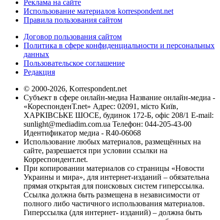
Реклама на сайте
Использование материалов korrespondent.net
Правила пользования сайтом
Договор пользования сайтом
Политика в сфере конфиденциальности и персональных
данных
Пользовательское соглашение
Редакция
© 2000-2026, Korrespondent.net
Субъект в сфере онлайн-медиа Название онлайн-медиа -
«КореспонденТ.net» Адрес: 02091, місто Київ,
ХАРКІВСЬКЕ ШОСЕ, будинок 172-Б, офіс 208/1 E-mail:
sunlight@mediadim.com.ua
Телефон: 044-205-43-00
Идентификатор медиа - R40-06068
Использование любых материалов, размещённых на
сайте, разрешается при условии ссылки на
Корреспондент.net.
При копировании материалов со страницы «Новости
Украины и мира», для интернет-изданий – обязательна
прямая открытая для поисковых систем гиперссылка.
Ссылка должна быть размещена в независимости от
полного либо частичного использования материалов.
Гиперссылка (для интернет- изданий) – должна быть