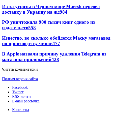
Из-за угрозы в Черном море Maersk перевел
доставку в Украину на жд
984
РФ уничтожила 900 тысяч книг одного из
издательств
558
Известно, во сколько обойдется Маску мегазавод
по производству чипов
477
В Apple назвали причину удаления Telegram из
магазина приложений
428
Читать комментарии
Полная версия сайта
Facebook
Twitter
RSS-ленты
E-mail рассылка
Контакты