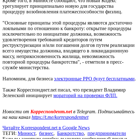
Кроме того, в Минюсте сообщают, что новый Кодекс
урегулирует принципиально новую для государства
процедуру возобновления платежеспособности физлиц.
"Основные принципы этой процедуры являются достаточно
лояльными по отношению к банкроту: открытие процедуры
исключительно по инициативе должника, возможность
удовлетворения требований кредиторов путем
реструктуризации и/или погашения долгов путем реализации
всего имущества должника, входящего в ликвидационную
массу, неприкосновенность жилища, невозможность
повторной процедуры банкротства", - отметили в пресс-
службе министерства.
Напомним, для бизнеса
электронные РРО будут бесплатными
.
Также Корреспонднет.net писал, что президент Владимир
Зеленский инициирует
мораторий на проверки ФЛП.
Новости от
Корреспондент.net
в Telegram. Подписывайтесь
на наш канал
https://t.me/korrespondentnet
Читайте Korrespondent.net в Google News
ТЕГИ:
Минюст
,
бизнес
,
Банкротство
,
предприниматели
Если вы заметили ошибку, выделите необходимый текст и