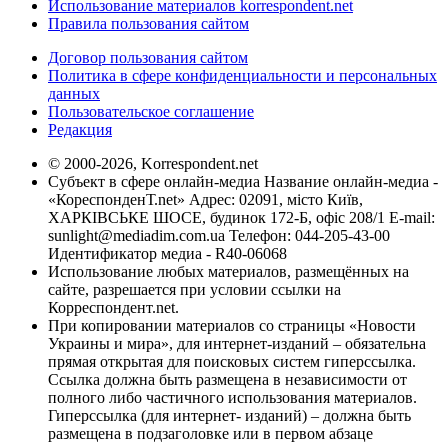
Использование материалов korrespondent.net
Правила пользования сайтом
Договор пользования сайтом
Политика в сфере конфиденциальности и персональных
данных
Пользовательское соглашение
Редакция
© 2000-2026, Korrespondent.net
Субъект в сфере онлайн-медиа Название онлайн-медиа -
«КореспонденТ.net» Адрес: 02091, місто Київ,
ХАРКІВСЬКЕ ШОСЕ, будинок 172-Б, офіс 208/1 E-mail:
sunlight@mediadim.com.ua
Телефон: 044-205-43-00
Идентификатор медиа - R40-06068
Использование любых материалов, размещённых на
сайте, разрешается при условии ссылки на
Корреспондент.net.
При копировании материалов со страницы «Новости
Украины и мира», для интернет-изданий – обязательна
прямая открытая для поисковых систем гиперссылка.
Ссылка должна быть размещена в независимости от
полного либо частичного использования материалов.
Гиперссылка (для интернет- изданий) – должна быть
размещена в подзаголовке или в первом абзаце