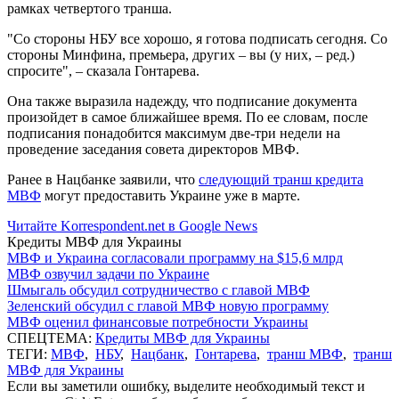
рамках четвертого транша.
"Со стороны НБУ все хорошо, я готова подписать сегодня. Со
стороны Минфина, премьера, других – вы (у них, – ред.)
спросите", – сказала Гонтарева.
Она также выразила надежду, что подписание документа
произойдет в самое ближайшее время. По ее словам, после
подписания понадобится максимум две-три недели на
проведение заседания совета директоров МВФ.
Ранее в Нацбанке заявили, что
следующий транш кредита
МВФ
могут предоставить Украине уже в марте.
Читайте Korrespondent.net в Google News
Кредиты МВФ для Украины
МВФ и Украина согласовали программу на $15,6 млрд
МВФ озвучил задачи по Украине
Шмыгаль обсудил сотрудничество с главой МВФ
Зеленский обсудил с главой МВФ новую программу
МВФ оценил финансовые потребности Украины
СПЕЦТЕМА:
Кредиты МВФ для Украины
ТЕГИ:
МВФ
,
НБУ
,
Нацбанк
,
Гонтарева
,
транш МВФ
,
транш
МВФ для Украины
Если вы заметили ошибку, выделите необходимый текст и