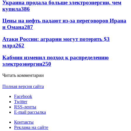
Украина продала больше электроэнергии, чем
купила
386
Цены на нефть падают из-за переговоров Ирана
и Омана
287
Атаки России: аграрии могут потерять $3
млрд
262
Кабмин изменил подход к распределению
электроэнергии
250
Читать комментарии
Полная версия сайта
Facebook
Twitter
RSS-ленты
E-mail рассылка
Контакты
Реклама на сайте