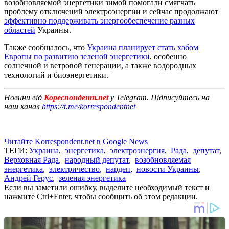
возобновляемой энергетики зимой помогали смягчать
проблему отключений электроэнергии и сейчас продолжают
эффективно поддерживать энергообеспечение разных
областей
Украины.
Также сообщалось, что
Украина планирует стать хабом
Европы по развитию зеленой энергетики
, особенно
солнечной и ветровой генерации, а также водородных
технологий и биоэнергетики.
Новини від
Кореспондент.net
у Telegram. Підписуйтесь на
наш канал
https://t.me/korrespondentnet
Читайте Korrespondent.net в Google News
ТЕГИ:
Украина
,
энергетика
,
электроэнергия
,
Рада
,
депутат
,
Верховная Рада
,
народный депутат
,
возобновляемая
энергетика
,
электричество
,
нардеп
,
новости Украины
,
Андрей Герус
,
зеленая энергетика
Если вы заметили ошибку, выделите необходимый текст и
нажмите Ctrl+Enter, чтобы сообщить об этом редакции.