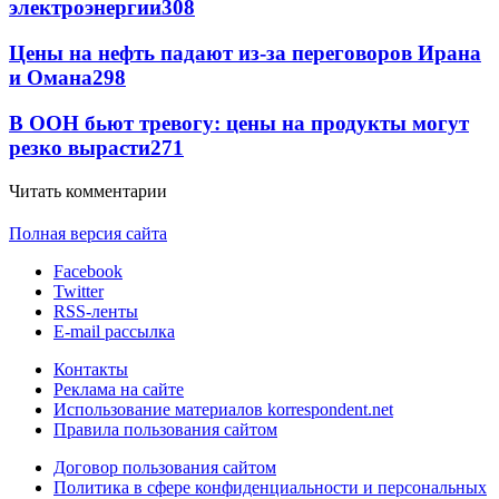
электроэнергии
308
Цены на нефть падают из-за переговоров Ирана
и Омана
298
В ООН бьют тревогу: цены на продукты могут
резко вырасти
271
Читать комментарии
Полная версия сайта
Facebook
Twitter
RSS-ленты
E-mail рассылка
Контакты
Реклама на сайте
Использование материалов korrespondent.net
Правила пользования сайтом
Договор пользования сайтом
Политика в сфере конфиденциальности и персональных