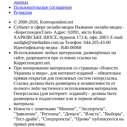
данных
Пользовательское соглашение
Редакция
© 2000-2026, Korrespondent.net
Субъект в сфере онлайн-медиа Название онлайн-медиа -
«КореспонденТ.net» Адрес: 02091, місто Київ,
ХАРКІВСЬКЕ ШОСЕ, будинок 172-Б, офіс 208/1 E-mail:
sunlight@mediadim.com.ua
Телефон: 044-205-43-00
Идентификатор медиа - R40-06068
Использование любых материалов, размещённых на
сайте, разрешается при условии ссылки на
Корреспондент.net.
При копировании материалов со страницы «Новости
Украины и мира», для интернет-изданий – обязательна
прямая открытая для поисковых систем гиперссылка.
Ссылка должна быть размещена в независимости от
полного либо частичного использования материалов.
Гиперссылка (для интернет- изданий) – должна быть
размещена в подзаголовке или в первом абзаце
материала.
Новости с пометками "Мнение", "Экспертиза",
"Заявление", "Регионы", "Деньги", "Власть", "Выборы",
"Тест-драйв", "Спецпроекты", "Промо" публикуются на
правах рекламы.