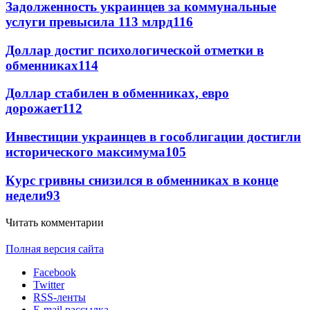
Задолженность украинцев за коммунальные
услуги превысила 113 млрд
116
Доллар достиг психологической отметки в
обменниках
114
Доллар стабилен в обменниках, евро
дорожает
112
Инвестиции украинцев в гособлигации достигли
исторического максимума
105
Курс гривны снизился в обменниках в конце
недели
93
Читать комментарии
Полная версия сайта
Facebook
Twitter
RSS-ленты
E-mail рассылка