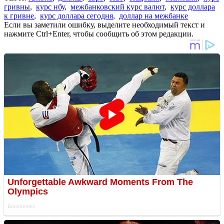
гривны
,
курс нбу
,
межбанковский курс валют
,
курс доллара
к гривне
,
курс доллара сегодня
,
доллар на межбанке
Если вы заметили ошибку, выделите необходимый текст и
нажмите Ctrl+Enter, чтобы сообщить об этом редакции.