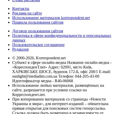
Контакты
Реклама на сайте
Использование материалов korrespondent.net
Правила пользования сайтом
Договор пользования сайтом
Политика в сфере конфиденциальности и персональных
данных
Пользовательское соглашение
Редакция
© 2000-2026, Korrespondent.net
Субъект в сфере онлайн-медиа Название онлайн-медиа -
«КореспонденТ.net» Адрес: 02091, місто Київ,
ХАРКІВСЬКЕ ШОСЕ, будинок 172-Б, офіс 208/1 E-mail:
sunlight@mediadim.com.ua
Телефон: 044-205-43-00
Идентификатор медиа - R40-06068
Использование любых материалов, размещённых на
сайте, разрешается при условии ссылки на
Корреспондент.net.
При копировании материалов со страницы «Новости
Украины и мира», для интернет-изданий – обязательна
прямая открытая для поисковых систем гиперссылка.
Ссылка должна быть размещена в независимости от