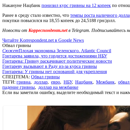
Накануне Нацбанк
понизил курс гривны на 12 копеек
по отноше
Ранее в среду стало известно, что
темпы роста наличного долла
покупки повысился на 18,55 копеек до 24,5188 грн/долл.
Новости от
Корреспондент.net
в Telegram. Подписывайтесь н
Читайте Korrespondent.net в Google News
Обвал гривны
Сюжет
Плохая экономика Зеленского. Atlantic Council
Гонтарева заявила, что гордится достижениями НБУ
Гонтарева: Гривну раскачивают политические новости
Гонтареву вызывают в Раду из-за курса гривны
Гонтарева: У гривны нет оснований для укрепления
СПЕЦТЕМА:
Обвал гривны
ТЕГИ:
гривна
,
доллар
,
евро
,
НБУ
,
Нацбанк
,
Межбанк
,
обвал
падение гривны
,
доллар на межбанке
Если вы заметили ошибку, выделите необходимый текст и нажми