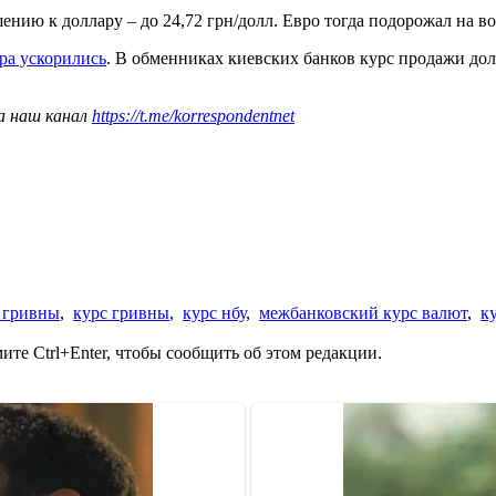
нию к доллару – до 24,72 грн/долл. Евро тогда подорожал на вос
ра ускорились
. В обменниках киевских банков курс продажи долл
а наш канал
https://t.me/korrespondentnet
 гривны
,
курс гривны
,
курс нбу
,
межбанковский курс валют
,
к
те Ctrl+Enter, чтобы сообщить об этом редакции.