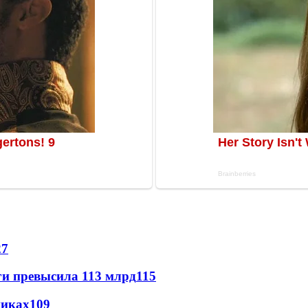
27
ги превысила 113 млрд
115
никах
109