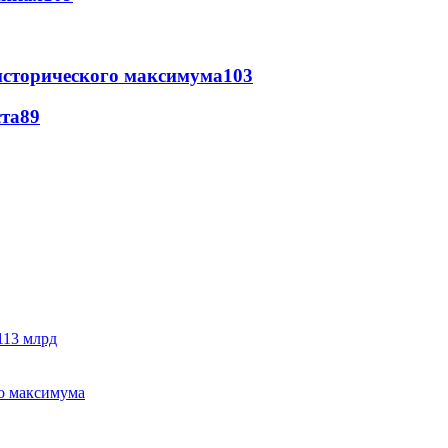
исторического максимума
103
ста
89
113 млрд
го максимума