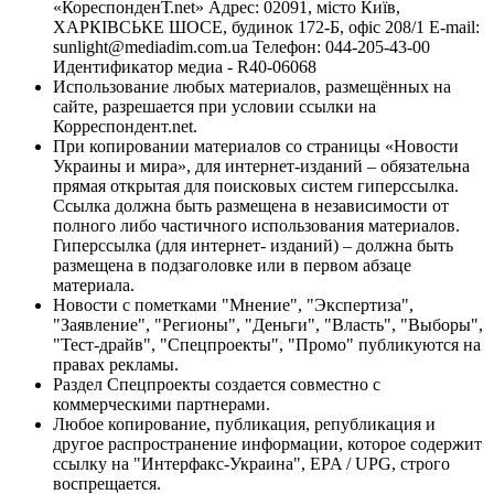
«КореспонденТ.net» Адрес: 02091, місто Київ,
ХАРКІВСЬКЕ ШОСЕ, будинок 172-Б, офіс 208/1 E-mail:
sunlight@mediadim.com.ua
Телефон: 044-205-43-00
Идентификатор медиа - R40-06068
Использование любых материалов, размещённых на
сайте, разрешается при условии ссылки на
Корреспондент.net.
При копировании материалов со страницы «Новости
Украины и мира», для интернет-изданий – обязательна
прямая открытая для поисковых систем гиперссылка.
Ссылка должна быть размещена в независимости от
полного либо частичного использования материалов.
Гиперссылка (для интернет- изданий) – должна быть
размещена в подзаголовке или в первом абзаце
материала.
Новости с пометками "Мнение", "Экспертиза",
"Заявление", "Регионы", "Деньги", "Власть", "Выборы",
"Тест-драйв", "Спецпроекты", "Промо" публикуются на
правах рекламы.
Раздел Спецпроекты создается совместно с
коммерческими партнерами.
Любое копирование, публикация, републикация и
другое распространение информации, которое содержит
ссылку на "Интерфакс-Украина", EPA / UPG, строго
воспрещается.