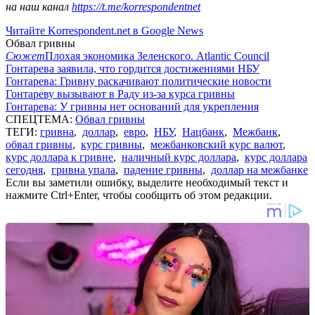
на наш канал
https://t.me/korrespondentnet
Читайте Korrespondent.net в Google News
Обвал гривны
Сюжет
Плохая экономика Зеленского. Atlantic Council
Гонтарева заявила, что гордится достижениями НБУ
Гонтарева: Гривну раскачивают политические новости
Гонтареву вызывают в Раду из-за курса гривны
Гонтарева: У гривны нет оснований для укрепления
СПЕЦТЕМА:
Обвал гривны
ТЕГИ:
гривна
,
доллар
,
евро
,
НБУ
,
Нацбанк
,
Межбанк
,
обвал гривны
,
курс гривны
,
межбанковский курс валют
,
курс доллара к гривне
,
наличный курс доллара
,
курс доллара
сегодня
,
гривна упала
,
падение гривны
,
доллар на межбанке
Если вы заметили ошибку, выделите необходимый текст и
нажмите Ctrl+Enter, чтобы сообщить об этом редакции.