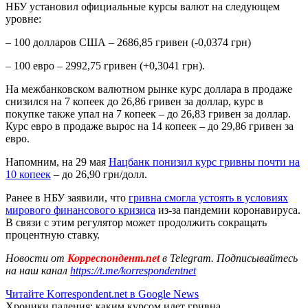
НБУ установил официальные курсы валют на следующем
уровне:
– 100 долларов США – 2686,85 гривен (-0,0374 грн)
– 100 евро – 2992,75 гривен (+0,3041 грн).
На межбанковском валютном рынке курс доллара в продаже
снизился на 7 копеек до 26,86 гривен за доллар, курс в
покупке также упал на 7 копеек – до 26,83 гривен за доллар.
Курс евро в продаже вырос на 14 копеек – до 29,86 гривен за
евро.
Напомним, на 29 мая
Нацбанк понизил курс гривны почти на
10 копеек
– до 26,90 грн/долл.
Ранее в НБУ заявили, что
гривна смогла устоять в условиях
мирового финансового кризиса
из-за пандемии коронавируса.
В связи с этим регулятор может продолжить сокращать
процентную ставку.
Новости от
Корреспондент.net
в Telegram. Подписывайтесь
на наш канал
https://t.me/korrespondentnet
Читайте Korrespondent.net в Google News
Хроники падения: каким курсом идет гривна