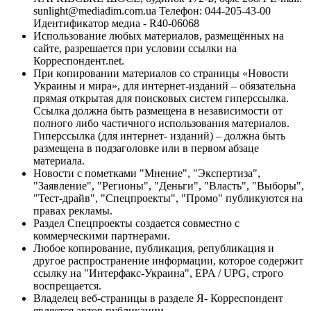
sunlight@mediadim.com.ua
Телефон: 044-205-43-00
Идентификатор медиа - R40-06068
Использование любых материалов, размещённых на
сайте, разрешается при условии ссылки на
Корреспондент.net.
При копировании материалов со страницы «Новости
Украины и мира», для интернет-изданий – обязательна
прямая открытая для поисковых систем гиперссылка.
Ссылка должна быть размещена в независимости от
полного либо частичного использования материалов.
Гиперссылка (для интернет- изданий) – должна быть
размещена в подзаголовке или в первом абзаце
материала.
Новости с пометками "Мнение", "Экспертиза",
"Заявление", "Регионы", "Деньги", "Власть", "Выборы",
"Тест-драйв", "Спецпроекты", "Промо" публикуются на
правах рекламы.
Раздел Спецпроекты создается совместно с
коммерческими партнерами.
Любое копирование, публикация, републикация и
другое распространение информации, которое содержит
ссылку на "Интерфакс-Украина", EPA / UPG, строго
воспрещается.
Владелец веб-страницы в разделе Я- Корреспондент
является автор публикации.