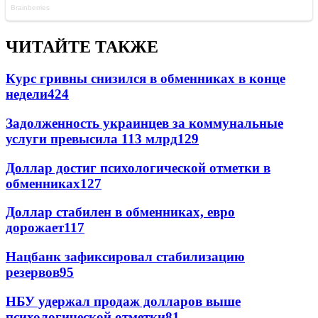
ЧИТАЙТЕ ТАКЖЕ
Курс гривны снизился в обменниках в конце
недели
424
Задолженность украинцев за коммунальные
услуги превысила 113 млрд
129
Доллар достиг психологической отметки в
обменниках
127
Доллар стабилен в обменниках, евро
дорожает
117
Нацбанк зафиксировал стабилизацию
резервов
95
НБУ удержал продаж долларов выше
психологической отметки
81