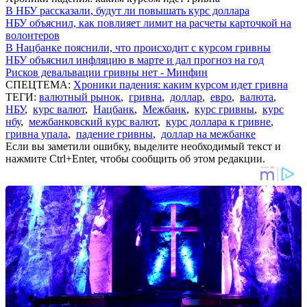
В НБУ рассказали, будут ли повышать курс доллара
НБУ объяснил, как повлияет лимит на расчеты карточкой на
волонтеров
В Нацбанке пояснили, что происходит с курсом гривны
НБУ объяснил инфляцию в марте и дал прогноз на год
Рисков девальвации гривны нет - Минфин
СПЕЦТЕМА:
Хроники падения: каким курсом идет гривна
ТЕГИ:
валютный рынок
,
гривна
,
доллар
,
евро
,
валюта
,
НБУ
,
курс валют
,
Нацбанк
,
Межбанк
,
курс гривны
,
курс
нбу
,
межбанковский курс валют
,
курс доллара к гривне
,
гривна упала
,
падение гривны
,
доллар на межбанке
Если вы заметили ошибку, выделите необходимый текст и
нажмите Ctrl+Enter, чтобы сообщить об этом редакции.