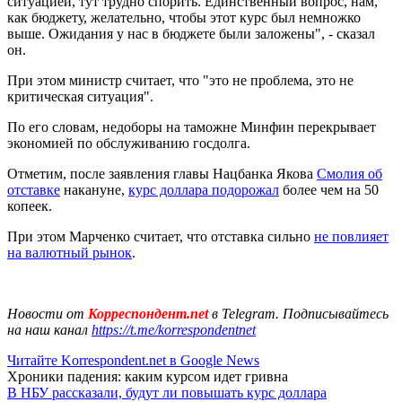
ситуацией, тут трудно спорить. Единственный вопрос, нам,
как бюджету, желательно, чтобы этот курс был немножко
выше. Ожидания у нас в бюджете были заложены", - сказал
он.
При этом министр считает, что "это не проблема, это не
критическая ситуация".
По его словам, недоборы на таможне Минфин перекрывает
экономией по обслуживанию госдолга.
Отметим, после заявления главы Нацбанка Якова
Смолия об
отставке
накануне,
курс доллара подорожал
более чем на 50
копеек.
При этом Марченко считает, что отставка сильно
не повлияет
на валютный рынок
.
Новости от
Корреспондент.net
в Telegram. Подписывайтесь
на наш канал
https://t.me/korrespondentnet
Читайте Korrespondent.net в Google News
Хроники падения: каким курсом идет гривна
В НБУ рассказали, будут ли повышать курс доллара