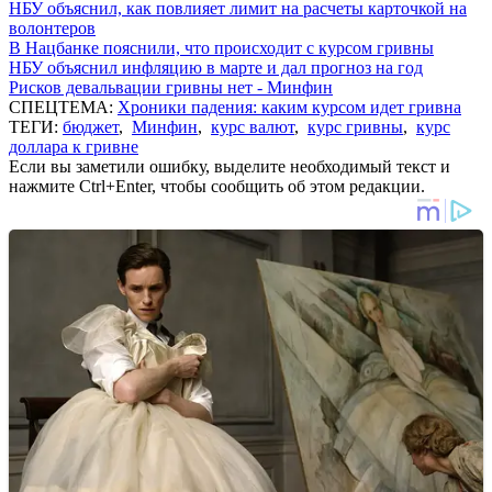
НБУ объяснил, как повлияет лимит на расчеты карточкой на
волонтеров
В Нацбанке пояснили, что происходит с курсом гривны
НБУ объяснил инфляцию в марте и дал прогноз на год
Рисков девальвации гривны нет - Минфин
СПЕЦТЕМА:
Хроники падения: каким курсом идет гривна
ТЕГИ:
бюджет
,
Минфин
,
курс валют
,
курс гривны
,
курс
доллара к гривне
Если вы заметили ошибку, выделите необходимый текст и
нажмите Ctrl+Enter, чтобы сообщить об этом редакции.