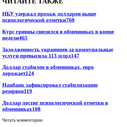
ЧИТАЙТЕ ТАКЖЕ
НБУ удержал продаж долларов выше
психологической отметки
760
Курс гривны снизился в обменниках в конце
недели
465
Задолженность украинцев за коммунальные
услуги превысила 113 млрд
147
Доллар стабилен в обменниках, евро
дорожает
124
Нацбанк зафиксировал стабилизацию
резервов
119
Доллар достиг психологической отметки в
обменниках
108
Читать комментарии