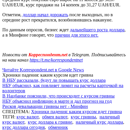
UAH/EUR, курс продажи на 14 копеек до 31,27 UAH/EUR.
Отметим,
доллар начал дорожать
после выходных, но в
середине рост прекратился, возобновившись накануне.
По данным опросов, бизнес ждет
дальнейшего роста доллара
,
а в Минфине говорят, что
причин для этого нет.
Новости от
Корреспондент.net
в Telegram. Подписывайтесь
на наш канал
https://t.me/korrespondentnet
Читайте Korrespondent.net в Google News
Хроники падения: каким курсом идет гривна
В НБУ рассказали, будут ли повышать курс доллара
НБУ объяснил, как повлияет лимит на расчеты карточкой на
волонтеров
В Нацбанке пояснили, что происходит с курсом гривны
НБУ объяснил инфляцию в марте и дал прогноз на год
Рисков девальвации гривны нет - Минфин
СПЕЦТЕМА:
Хроники падения: каким курсом идет гривна
ТЕГИ:
курс валют
,
обмен валют
,
курс гривны
,
наличный
курс валют
,
курс доллара к гривне
,
наличный курс доллара
,
курс доллара сегодня
,
обменник