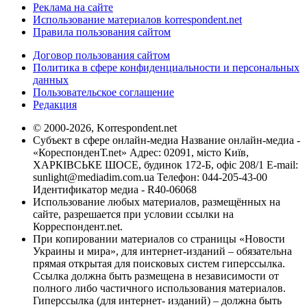
Реклама на сайте
Использование материалов korrespondent.net
Правила пользования сайтом
Договор пользования сайтом
Политика в сфере конфиденциальности и персональных
данных
Пользовательское соглашение
Редакция
© 2000-2026, Korrespondent.net
Субъект в сфере онлайн-медиа Название онлайн-медиа -
«КореспонденТ.net» Адрес: 02091, місто Київ,
ХАРКІВСЬКЕ ШОСЕ, будинок 172-Б, офіс 208/1 E-mail:
sunlight@mediadim.com.ua
Телефон: 044-205-43-00
Идентификатор медиа - R40-06068
Использование любых материалов, размещённых на
сайте, разрешается при условии ссылки на
Корреспондент.net.
При копировании материалов со страницы «Новости
Украины и мира», для интернет-изданий – обязательна
прямая открытая для поисковых систем гиперссылка.
Ссылка должна быть размещена в независимости от
полного либо частичного использования материалов.
Гиперссылка (для интернет- изданий) – должна быть