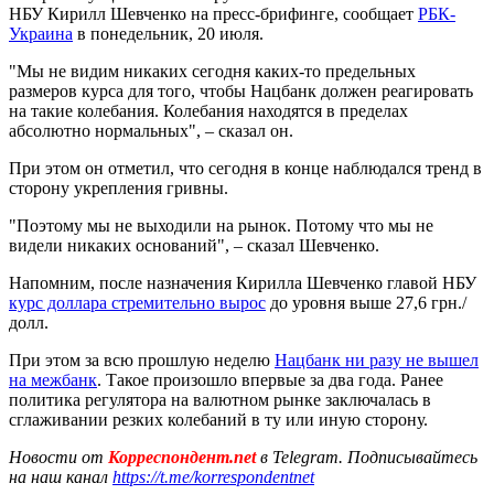
НБУ Кирилл Шевченко на пресс-брифинге, сообщает
РБК-
Украина
в понедельник, 20 июля.
"Мы не видим никаких сегодня каких-то предельных
размеров курса для того, чтобы Нацбанк должен реагировать
на такие колебания. Колебания находятся в пределах
абсолютно нормальных", – сказал он.
При этом он отметил, что сегодня в конце наблюдался тренд в
сторону укрепления гривны.
"Поэтому мы не выходили на рынок. Потому что мы не
видели никаких оснований", – сказал Шевченко.
Напомним, после назначения Кирилла Шевченко главой НБУ
курс доллара стремительно вырос
до уровня выше 27,6 грн./
долл.
При этом за всю прошлую неделю
Нацбанк ни разу не вышел
на межбанк
. Такое произошло впервые за два года. Ранее
политика регулятора на валютном рынке заключалась в
сглаживании резких колебаний в ту или иную сторону.
Новости от
Корреспондент.net
в Telegram. Подписывайтесь
на наш канал
https://t.me/korrespondentnet