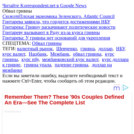
Читайте Korrespondent.net в Google News
Обвал гривны
Сюжет
Плохая экономика Зеленского. Atlantic Council
Гонтарева заявила, что гордится достижениями НБУ
Гонтарева: Гривну раскачивают политические новости
Гонтареву вызывают в Раду из-за курса гривны
Гонтарева: У гривны нет оснований для укрепления
СПЕЦТЕМА:
Обвал гривны
ТЕГИ:
валютный рынок
,
Шевченко
,
гривна
,
доллар
,
НБУ
,
курс валют
,
Нацбанк
,
Межбанк
,
обвал гривны
,
курс
гривны
,
курс нбу
,
межбанковский курс валют
,
курс доллара
к гривне
,
гривна упала
,
падение гривны
,
доллар на
межбанке
Если вы заметили ошибку, выделите необходимый текст и
нажмите Ctrl+Enter, чтобы сообщить об этом редакции.