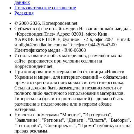
данных
Пользовательское соглашение
Редакция
© 2000-2026, Korrespondent.net
Субъект в сфере онлайн-медиа Название онлайн-медиа -
«КореспонденТ.net» Адрес: 02091, місто Київ,
ХАРКІВСЬКЕ ШОСЕ, будинок 172-Б, офіс 208/1 E-mail:
sunlight@mediadim.com.ua
Телефон: 044-205-43-00
Идентификатор медиа - R40-06068
Использование любых материалов, размещённых на
сайте, разрешается при условии ссылки на
Корреспондент.net.
При копировании материалов со страницы «Новости
Украины и мира», для интернет-изданий – обязательна
прямая открытая для поисковых систем гиперссылка.
Ссылка должна быть размещена в независимости от
полного либо частичного использования материалов.
Гиперссылка (для интернет- изданий) – должна быть
размещена в подзаголовке или в первом абзаце
материала.
Новости с пометками "Мнение", "Экспертиза",
"Заявление", "Регионы", "Деньги", "Власть", "Выборы",
"Тест-драйв", "Спецпроекты", "Промо" публикуются на
правах рекламы.