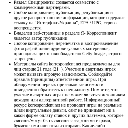
Раздел Спецпроекты создается совместно с
коммерческими партнерами.
Любое копирование, публикация, републикация и
другое распространение информации, которое содержит
ссылку на "Интерфакс-Украина", EPA / UPG, строго
воспрещается.
Владелец веб-страницы в разделе Я- Корреспондент
является автор публикации.
Любое копирование, перепечатка и воспроизведение
фотографий и/или аудиовизуальных материалов,
принадлежащих правообладателю Getty Images, строго
запрещено.
Материалы сайта korrespondent.net предназначены для
лиц старше 21 года (21+). Участие в азартных играх
может вызвать игровую зависимость. Соблюдайте
правила (принципы) ответственной игры. При
обнаружении первых признаков зависимости
немедленно обратитесь к специалисту. Помните, что
участие в азартных играх не может являться источником
доходов или альтернативой работе. Информационный
ресурс korrespondent.net не проводит игры на реальные
и/или виртуальные деньги, сайт не принимает ни в
какой форме оплату ставок и других платежей, которые
связаны/могут быть связаны с азартными играми,
букмекерами или тотализаторами. Какие-либо