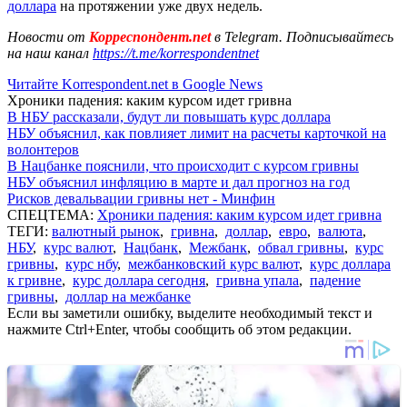
доллара
на протяжении уже двух недель.
Новости от
Корреспондент.net
в Telegram. Подписывайтесь
на наш канал
https://t.me/korrespondentnet
Читайте Korrespondent.net в Google News
Хроники падения: каким курсом идет гривна
В НБУ рассказали, будут ли повышать курс доллара
НБУ объяснил, как повлияет лимит на расчеты карточкой на
волонтеров
В Нацбанке пояснили, что происходит с курсом гривны
НБУ объяснил инфляцию в марте и дал прогноз на год
Рисков девальвации гривны нет - Минфин
СПЕЦТЕМА:
Хроники падения: каким курсом идет гривна
ТЕГИ:
валютный рынок
,
гривна
,
доллар
,
евро
,
валюта
,
НБУ
,
курс валют
,
Нацбанк
,
Межбанк
,
обвал гривны
,
курс
гривны
,
курс нбу
,
межбанковский курс валют
,
курс доллара
к гривне
,
курс доллара сегодня
,
гривна упала
,
падение
гривны
,
доллар на межбанке
Если вы заметили ошибку, выделите необходимый текст и
нажмите Ctrl+Enter, чтобы сообщить об этом редакции.