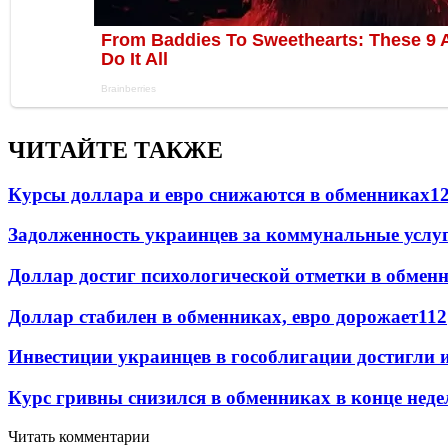
ЧИТАЙТЕ ТАКЖЕ
Курсы доллара и евро снижаются в обменниках
1
Задолженность украинцев за коммунальные услу
Доллар достиг психологической отметки в обмен
Доллар стабилен в обменниках, евро дорожает
112
Инвестиции украинцев в гособлигации достигли 
Курс гривны снизился в обменниках в конце неде
Читать комментарии