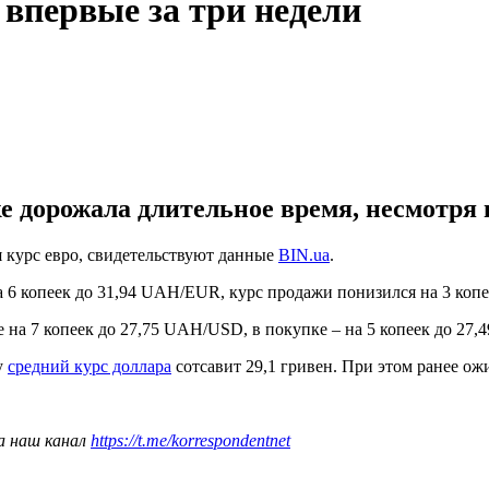
 впервые за три недели
 дорожала длительное время, несмотря н
я курс евро, свидетельствуют данные
BIN.ua
.
 на 6 копеек до 31,94 UAH/EUR, курс продажи понизился на 3 ко
е на 7 копеек до 27,75 UAH/USD, в покупке – на 5 копеек до 27
у
средний курс доллара
сотсавит 29,1 гривен. При этом ранее ожи
а наш канал
https://t.me/korrespondentnet