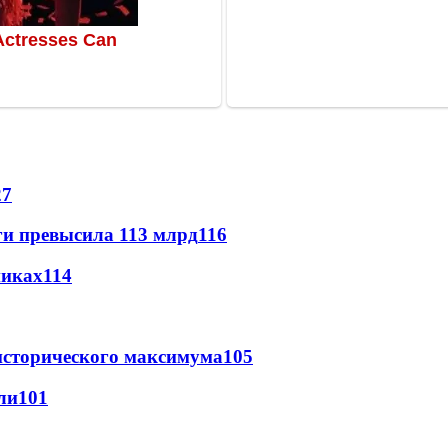
27
ги превысила 113 млрд
116
никах
114
исторического максимума
105
ли
101