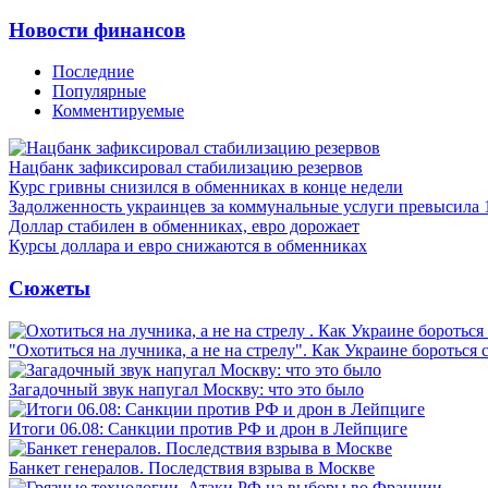
Новости финансов
Последние
Популярные
Комментируемые
Нацбанк зафиксировал стабилизацию резервов
Курс гривны снизился в обменниках в конце недели
Задолженность украинцев за коммунальные услуги превысила 
Доллар стабилен в обменниках, евро дорожает
Курсы доллара и евро снижаются в обменниках
Сюжеты
"Охотиться на лучника, а не на стрелу". Как Украине бороться 
Загадочный звук напугал Москву: что это было
Итоги 06.08: Санкции против РФ и дрон в Лейпциге
Банкет генералов. Последствия взрыва в Москве