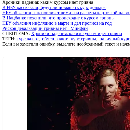
Хроники падения: каким курсом идет гривна
В НБУ рассказали, будут ли повышать курс доллара
НБУ объяснил, как повлияет лимит на расчеты карточкой на в
В Нацбанке пояснили, что происходит с курсом гривны
НБУ объяснил инфляцию в марте и дал прогноз на год
Рисков девальвации гривны нет - Минфин
СПЕЦТЕМА:
Хроники падения: каким курсом идет гривна
ТЕГИ:
курс валют
,
обмен валют
,
курс гривны
,
наличный курс
Если вы заметили ошибку, выделите необходимый текст и нажми