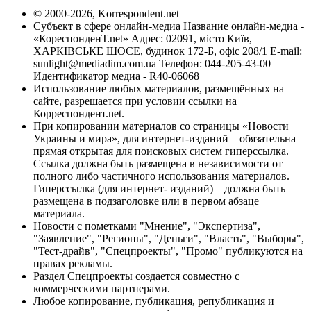
© 2000-2026, Korrespondent.net
Субъект в сфере онлайн-медиа Название онлайн-медиа -
«КореспонденТ.net» Адрес: 02091, місто Київ,
ХАРКІВСЬКЕ ШОСЕ, будинок 172-Б, офіс 208/1 E-mail:
sunlight@mediadim.com.ua
Телефон: 044-205-43-00
Идентификатор медиа - R40-06068
Использование любых материалов, размещённых на
сайте, разрешается при условии ссылки на
Корреспондент.net.
При копировании материалов со страницы «Новости
Украины и мира», для интернет-изданий – обязательна
прямая открытая для поисковых систем гиперссылка.
Ссылка должна быть размещена в независимости от
полного либо частичного использования материалов.
Гиперссылка (для интернет- изданий) – должна быть
размещена в подзаголовке или в первом абзаце
материала.
Новости с пометками "Мнение", "Экспертиза",
"Заявление", "Регионы", "Деньги", "Власть", "Выборы",
"Тест-драйв", "Спецпроекты", "Промо" публикуются на
правах рекламы.
Раздел Спецпроекты создается совместно с
коммерческими партнерами.
Любое копирование, публикация, републикация и