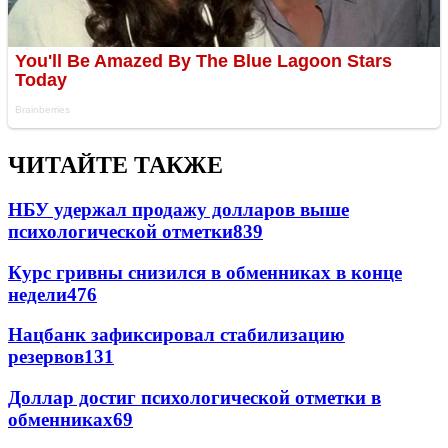
ЧИТАЙТЕ ТАКЖЕ
НБУ удержал продажу долларов выше
психологической отметки
839
Курс гривны снизился в обменниках в конце
недели
476
Нацбанк зафиксировал стабилизацию
резервов
131
Доллар достиг психологической отметки в
обменниках
69