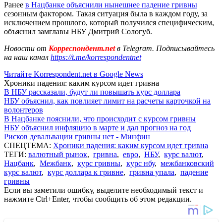
Ранее
в Нацбанке объяснили нынешнее падение гривны
сезонным фактором. Такая ситуация была в каждом году, за
исключением прошлого, который получился специфическим,
объяснил замглавы НБУ Дмитрий Сологуб.
Новости от
Корреспондент.net
в Telegram. Подписывайтесь
на наш канал
https://t.me/korrespondentnet
Читайте Korrespondent.net в Google News
Хроники падения: каким курсом идет гривна
В НБУ рассказали, будут ли повышать курс доллара
НБУ объяснил, как повлияет лимит на расчеты карточкой на
волонтеров
В Нацбанке пояснили, что происходит с курсом гривны
НБУ объяснил инфляцию в марте и дал прогноз на год
Рисков девальвации гривны нет - Минфин
СПЕЦТЕМА:
Хроники падения: каким курсом идет гривна
ТЕГИ:
валютный рынок
,
гривна
,
евро
,
НБУ
,
курс валют
,
Нацбанк
,
Межбанк
,
курс гривны
,
курс нбу
,
межбанковский
курс валют
,
курс доллара к гривне
,
гривна упала
,
падение
гривны
Если вы заметили ошибку, выделите необходимый текст и
нажмите Ctrl+Enter, чтобы сообщить об этом редакции.