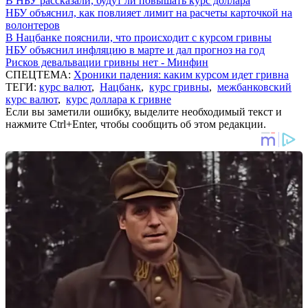
В НБУ рассказали, будут ли повышать курс доллара
НБУ объяснил, как повлияет лимит на расчеты карточкой на
волонтеров
В Нацбанке пояснили, что происходит с курсом гривны
НБУ объяснил инфляцию в марте и дал прогноз на год
Рисков девальвации гривны нет - Минфин
СПЕЦТЕМА:
Хроники падения: каким курсом идет гривна
ТЕГИ:
курс валют
,
Нацбанк
,
курс гривны
,
межбанковский
курс валют
,
курс доллара к гривне
Если вы заметили ошибку, выделите необходимый текст и
нажмите Ctrl+Enter, чтобы сообщить об этом редакции.