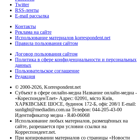
Twitter
RSS-ленты
E-mail рассылка
Контакты
Реклама на сайте
Использование материалов korrespondent.net
Правила пользования сайтом
Договор пользования сайтом
Политика в сфере конфиденциальности и персональных
данных
Пользовательское соглашение
Редакция
© 2000-2026, Korrespondent.net
Субъект в сфере онлайн-медиа Название онлайн-медиа -
«КореспонденТ.net» Адрес: 02091, місто Київ,
ХАРКІВСЬКЕ ШОСЕ, будинок 172-Б, офіс 208/1 E-mail:
sunlight@mediadim.com.ua
Телефон: 044-205-43-00
Идентификатор медиа - R40-06068
Использование любых материалов, размещённых на
сайте, разрешается при условии ссылки на
Корреспондент.net.
При копировании материалов со страницы «Новости