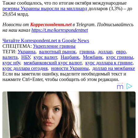
Также сообщалось, что по итогам октября международные
резервы Украины выросли на миллиард
долларов (3,3%) – до
29,654 млрд.
Новости от
Корреспондент.net
в Telegram. Подписывайтесь
на наш канал
https://t.me/korrespondentnet
Читайте Korrespondent.net в Google News
СПЕЦТЕМА:
Укрепление гривны
ТЕГИ:
Украина
,
валютный рынок
,
гривна
,
доллар
,
евро
,
валюта
,
НБУ
,
курс валют
,
Нацбанк
,
Межбанк
,
курс гривны
,
курс нбу
,
межбанковский курс валют
,
курс доллара к гривне
,
курс доллара сегодня
,
новости Украины
,
доллар на межбанке
Если вы заметили ошибку, выделите необходимый текст и
нажмите Ctrl+Enter, чтобы сообщить об этом редакции.