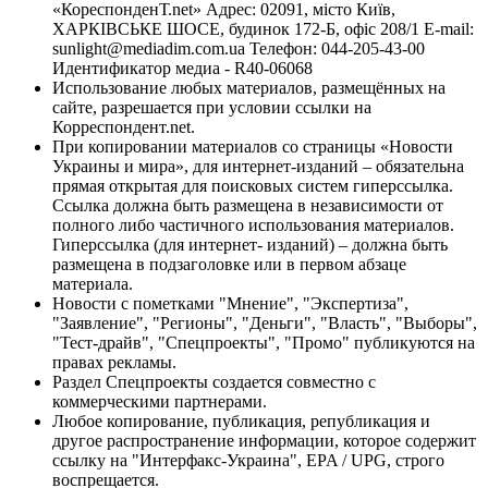
«КореспонденТ.net» Адрес: 02091, місто Київ,
ХАРКІВСЬКЕ ШОСЕ, будинок 172-Б, офіс 208/1 E-mail:
sunlight@mediadim.com.ua
Телефон: 044-205-43-00
Идентификатор медиа - R40-06068
Использование любых материалов, размещённых на
сайте, разрешается при условии ссылки на
Корреспондент.net.
При копировании материалов со страницы «Новости
Украины и мира», для интернет-изданий – обязательна
прямая открытая для поисковых систем гиперссылка.
Ссылка должна быть размещена в независимости от
полного либо частичного использования материалов.
Гиперссылка (для интернет- изданий) – должна быть
размещена в подзаголовке или в первом абзаце
материала.
Новости с пометками "Мнение", "Экспертиза",
"Заявление", "Регионы", "Деньги", "Власть", "Выборы",
"Тест-драйв", "Спецпроекты", "Промо" публикуются на
правах рекламы.
Раздел Спецпроекты создается совместно с
коммерческими партнерами.
Любое копирование, публикация, републикация и
другое распространение информации, которое содержит
ссылку на "Интерфакс-Украина", EPA / UPG, строго
воспрещается.