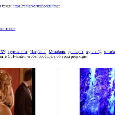
ш канал
https://t.me/korrespondentnet
олонтеров
БУ
,
курс валют
,
Нацбанк
,
Межбанк
,
доллары
,
курс нбу
,
межба
те Ctrl+Enter, чтобы сообщить об этом редакции.