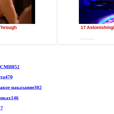
- СМИ
852
ста
470
акое наказание
302
никах
146
27