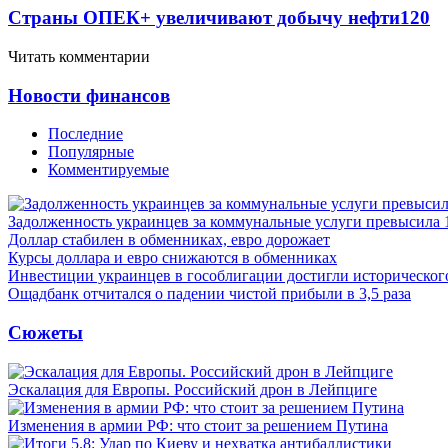
Страны ОПЕК+ увеличивают добычу нефти
120
Читать комментарии
Новости финансов
Последние
Популярные
Комментируемые
Задолженность украинцев за коммунальные услуги превысила 
Доллар стабилен в обменниках, евро дорожает
Курсы доллара и евро снижаются в обменниках
Инвестиции украинцев в гособлигации достигли историческо
Ощадбанк отчитался о падении чистой прибыли в 3,5 раза
Сюжеты
Эскалация для Европы. Российский дрон в Лейпциге
Изменения в армии РФ: что стоит за решением Путина