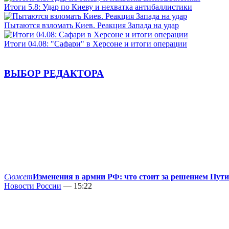
Итоги 5.8: Удар по Киеву и нехватка антибаллистики
Пытаются взломать Киев. Реакция Запада на удар
Итоги 04.08: "Сафари" в Херсоне и итоги операции
ВЫБОР РЕДАКТОРА
Сюжет
Изменения в армии РФ: что стоит за решением Пут
Новости России
— 15:22