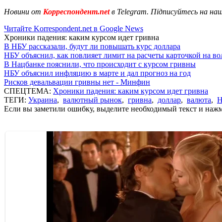
Новини от
Корреспондент.net
в Telegram. Підписуйтесь на на
Читайте Korrespondent.net в Google News
Хроники падения: каким курсом идет гривна
В НБУ рассказали, будут ли повышать курс доллара
НБУ объяснил, как повлияет лимит на расчеты карточкой на в
В Нацбанке пояснили, что происходит с курсом гривны
НБУ объяснил инфляцию в марте и дал прогноз на год
Рисков девальвации гривны нет - Минфин
СПЕЦТЕМА:
Хроники падения: каким курсом идет гривна
ТЕГИ:
Украина
,
валютный рынок
,
гривна
,
доллар
,
валюта
,
Н
Если вы заметили ошибку, выделите необходимый текст и нажми