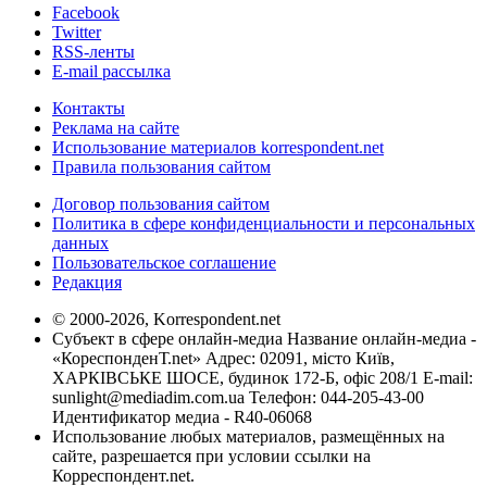
Facebook
Twitter
RSS-ленты
E-mail рассылка
Контакты
Реклама на сайте
Использование материалов korrespondent.net
Правила пользования сайтом
Договор пользования сайтом
Политика в сфере конфиденциальности и персональных
данных
Пользовательское соглашение
Редакция
© 2000-2026, Korrespondent.net
Субъект в сфере онлайн-медиа Название онлайн-медиа -
«КореспонденТ.net» Адрес: 02091, місто Київ,
ХАРКІВСЬКЕ ШОСЕ, будинок 172-Б, офіс 208/1 E-mail:
sunlight@mediadim.com.ua
Телефон: 044-205-43-00
Идентификатор медиа - R40-06068
Использование любых материалов, размещённых на
сайте, разрешается при условии ссылки на
Корреспондент.net.