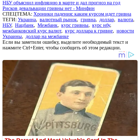
НБУ объяснил инфляцию в марте и дал прогноз на год
Рисков девальвации гривны нет - Минфин
СПЕЦТЕМА:
Хроники падения: каким курсом идет гривна
ТЕГИ:
Украина
,
валютный рынок
,
гривна
,
доллар
,
валюта
,
НБУ
,
Нацбанк
,
Межбанк
,
курс гривны
,
курс нбу
,
межбанковский курс валют
,
курс доллара к гривне
,
новости
Украины
,
доллар на межбанке
Если вы заметили ошибку, выделите необходимый текст и
нажмите Ctrl+Enter, чтобы сообщить об этом редакции.