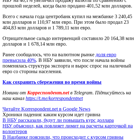
НБУ на 40,1% увеличил продажу валюты по сравнению с
прошлой неделей, когда было продано 401,52 млн долларов.
Всего с начала года центробанк купил на межбанке 3 240,45
млн долларов и 110,97 млн евро. При этом было продал 23
404,83 млн долларов и 1 789,11 млн евро.
Отрицательное сальдо интервенций составило 20 164,38 млн
долларов и 1 678,14 млн евро.
Ранее сообщалось, что на валютном рынке
доля евро
превысила 40%
. В НБУ заявили, что после начала войны
поменялась структура экспорта и вырос спрос на наличный
евро со стороны населения.
Как сохранить сбережения во время войны
Новини от
Корреспондент.net
в Telegram. Підписуйтесь на
наш канал
https://t.me/korrespondentnet
Читайте Korrespondent.net в Google News
Хроники падения: каким курсом идет гривна
В НБУ рассказали, будут ли повышать курс доллара
НБУ объяснил, как повлияет лимит на расчеты карточкой на
волонтеров
В Нацбанке пояснили, что происходит с курсом гривны