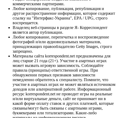
коммерческими партнерами.
Любое копирование, публикация, републикация и
другое распространение информации, которое содержит
ссылку на "Интерфакс-Украина", EPA / UPG, строго
воспрещается.
Владелец веб-страницы в разделе Я- Корреспондент
является автор публикации.
Любое копирование, перепечатка и воспроизведение
фотографий и/или аудиовизуальных материалов,
принадлежащих правообладателю Getty Images, строго
запрещено.
Материалы сайта korrespondent.net предназначены для
лиц старше 21 года (21+). Участие в азартных играх
может вызвать игровую зависимость. Соблюдайте
правила (принципы) ответственной игры. При
обнаружении первых признаков зависимости
немедленно обратитесь к специалисту. Помните, что
участие в азартных играх не может являться источником
доходов или альтернативой работе. Информационный
ресурс korrespondent.net не проводит игры на реальные
и/или виртуальные деньги, сайт не принимает ни в
какой форме оплату ставок и других платежей, которые
связаны/могут быть связаны с азартными играми,
букмекерами или тотализаторами. Какие-либо
материалы на информационном ресурсе