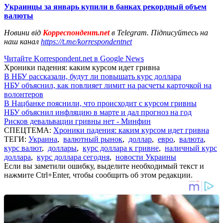
Украинцы за январь купили в банках рекордный объем
валюты
Новини від
Корреспондент.net
в Telegram. Підписуйтесь на
наш канал
https://t.me/korrespondentnet
Читайте Korrespondent.net в Google News
Хроники падения: каким курсом идет гривна
В НБУ рассказали, будут ли повышать курс доллара
НБУ объяснил, как повлияет лимит на расчеты карточкой на
волонтеров
В Нацбанке пояснили, что происходит с курсом гривны
НБУ объяснил инфляцию в марте и дал прогноз на год
Рисков девальвации гривны нет - Минфин
СПЕЦТЕМА:
Хроники падения: каким курсом идет гривна
ТЕГИ:
Украина
,
валютный рынок
,
доллар
,
евро
,
валюта
,
курс валют
,
доллары
,
курс доллара к гривне
,
наличный курс
доллара
,
курс доллара сегодня
,
новости Украины
Если вы заметили ошибку, выделите необходимый текст и
нажмите Ctrl+Enter, чтобы сообщить об этом редакции.