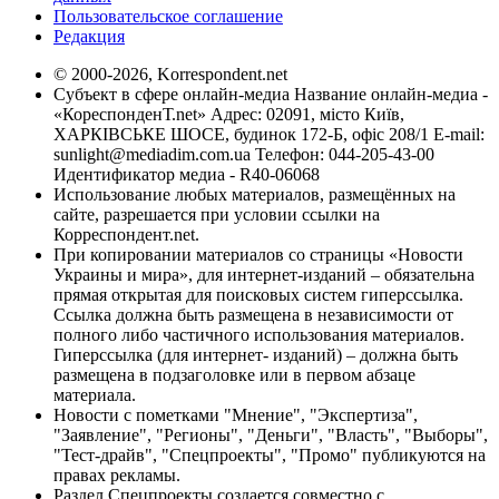
Пользовательское соглашение
Редакция
© 2000-2026, Korrespondent.net
Субъект в сфере онлайн-медиа Название онлайн-медиа -
«КореспонденТ.net» Адрес: 02091, місто Київ,
ХАРКІВСЬКЕ ШОСЕ, будинок 172-Б, офіс 208/1 E-mail:
sunlight@mediadim.com.ua
Телефон: 044-205-43-00
Идентификатор медиа - R40-06068
Использование любых материалов, размещённых на
сайте, разрешается при условии ссылки на
Корреспондент.net.
При копировании материалов со страницы «Новости
Украины и мира», для интернет-изданий – обязательна
прямая открытая для поисковых систем гиперссылка.
Ссылка должна быть размещена в независимости от
полного либо частичного использования материалов.
Гиперссылка (для интернет- изданий) – должна быть
размещена в подзаголовке или в первом абзаце
материала.
Новости с пометками "Мнение", "Экспертиза",
"Заявление", "Регионы", "Деньги", "Власть", "Выборы",
"Тест-драйв", "Спецпроекты", "Промо" публикуются на
правах рекламы.
Раздел Спецпроекты создается совместно с