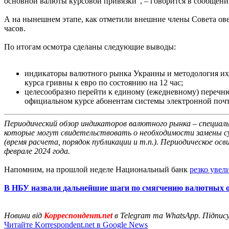
основной валюты курсовой привязки", – говорится в сообщени
А на нынешнем этапе, как отметили внешние члены Совета ове
часов.
По итогам осмотра сделаны следующие выводы:
индикаторы валютного рынка Украины и методология их р
курса гривны к евро по состоянию на 12 час;
целесообразно перейти к единому (ежедневному) перечн
официальном курсе абонентам системы электронной поч
Периодический обзор индикаторов валютного рынка – специальн
которые могут свидетельствовать о необходимости замены су
(время расчета, порядок публикации и т.п.). Периодическое 
феврале 2024 года.
Напомним, на прошлой неделе Национальный банк
резко увел
В НБУ назвали дальнейшие шаги по смягчению валютных 
Новини від
Корреспондент.net
в Telegram та WhatsApp. Підпис
Читайте Korrespondent.net в Google News