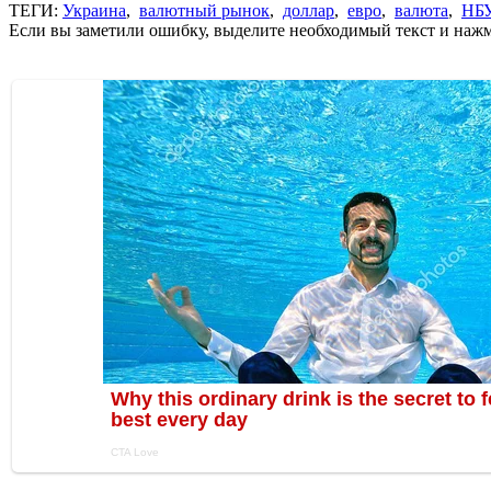
ТЕГИ:
Украина
,
валютный рынок
,
доллар
,
евро
,
валюта
,
НБ
Если вы заметили ошибку, выделите необходимый текст и нажми