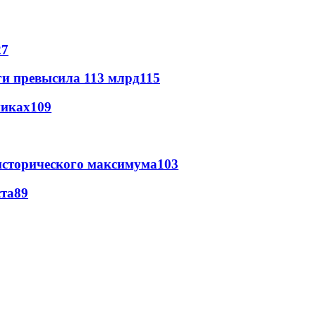
27
ги превысила 113 млрд
115
никах
109
исторического максимума
103
ста
89