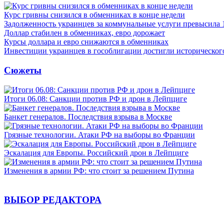
Курс гривны снизился в обменниках в конце недели
Задолженность украинцев за коммунальные услуги превысила 
Доллар стабилен в обменниках, евро дорожает
Курсы доллара и евро снижаются в обменниках
Инвестиции украинцев в гособлигации достигли историческо
Сюжеты
Итоги 06.08: Санкции против РФ и дрон в Лейпциге
Банкет генералов. Последствия взрыва в Москве
Грязные технологии. Атаки РФ на выборы во Франции
Эскалация для Европы. Российский дрон в Лейпциге
Изменения в армии РФ: что стоит за решением Путина
ВЫБОР РЕДАКТОРА