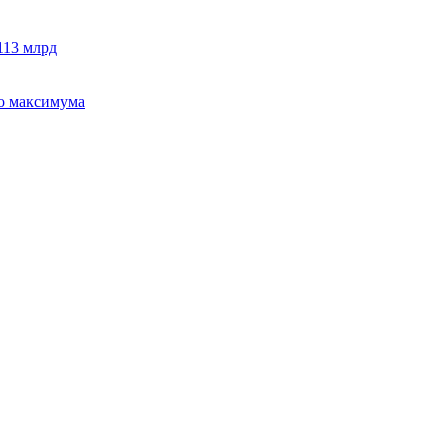
113 млрд
го максимума