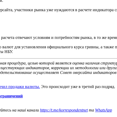
и.
рсайта, участники рынка уже нуждаются в расчете индикатора с
асчета отвечают условиям и потребностям рынка, в то же врем
ю валют для установления официального курса гривны, а также
ты НБУ.
ая процедура, целью которой является оценка наличия структурн
ществующих индикаторов, коррекции их методологии или других
освидетельствование осуществляет Совет оверсайта индикаторов
ичил продажи валюты.
Это происходит уже в третий раз подряд.
ограничений
уйтесь на наші канали
https://t.me/korrespondentnet
та
WhatsApp