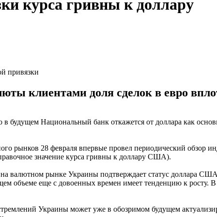
зки курса гривны к доллару
ой привязки
люты клиентами доля сделок в евро впл
что в будущем Национальный банк откажется от доллара как осн
тного рынков 28 февраля впервые провел периодический обзор 
правочное значение курса гривны к доллару США).
к на валютном рынке Украины подтверждает статус доллара США
бщем объеме еще с довоенных времен имеет тенденцию к росту. 
ремлений Украины может уже в обозримом будущем актуализиров