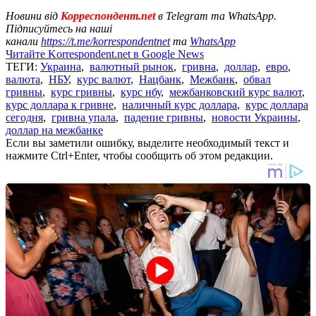
Новини від
Корреспондент.net
в Telegram та WhatsApp.
Підписуйтесь на наші
канали
https://t.me/korrespondentnet
та
WhatsApp
Читайте Korrespondent.net в Google News
ТЕГИ:
Украина
,
валютный рынок
,
гривна
,
доллар
,
евро
,
валюта
,
НБУ
,
курс валют
,
Нацбанк
,
Межбанк
,
обвал
гривны
,
курс гривны
,
курс нбу
,
межбанковский курс валют
,
курс доллара к гривне
,
наличный курс доллара
,
курс доллара
сегодня
,
гривна упала
,
падение гривны
,
новости Украины
,
доллар на межбанке
Если вы заметили ошибку, выделите необходимый текст и
нажмите Ctrl+Enter, чтобы сообщить об этом редакции.