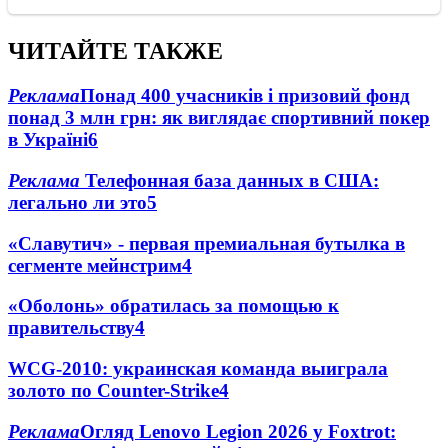
ЧИТАЙТЕ ТАКЖЕ
Реклама
Понад 400 учасників і призовий фонд
понад 3 млн грн: як виглядає спортивний покер
в Україні
6
Реклама
Телефонная база данных в США:
легально ли это
5
«Славутич» - первая премиальная бутылка в
сегменте мейнстрим
4
«Оболонь» обратилась за помощью к
правительству
4
WCG-2010: украинская команда выиграла
золото по Counter-Strike
4
Реклама
Огляд Lenovo Legion 2026 у Foxtrot: