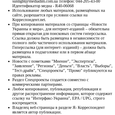
sunlight@mediadim.com.ua
Телефон: 044-205-43-00
Идентификатор медиа - R40-06068
Использование любых материалов, размещённых на
сайте, разрешается при условии ссылки на
Корреспондент.net.
При копировании материалов со страницы «Новости
Украины и мира», для интернет-изданий – обязательна
прямая открытая для поисковых систем гиперссылка.
Ссылка должна быть размещена в независимости от
полного либо частичного использования материалов.
Гиперссылка (для интернет- изданий) – должна быть
размещена в подзаголовке или в первом абзаце
материала.
Новости с пометками "Мнение", "Экспертиза",
"Заявление", "Регионы", "Деньги", "Власть", "Выборы",
"Тест-драйв", "Спецпроекты", "Промо" публикуются на
правах рекламы.
Раздел Спецпроекты создается совместно с
коммерческими партнерами.
Любое копирование, публикация, републикация и
другое распространение информации, которое содержит
ссылку на "Интерфакс-Украина", EPA / UPG, строго
воспрещается.
Владелец веб-страницы в разделе Я- Корреспондент
является автор публикации.