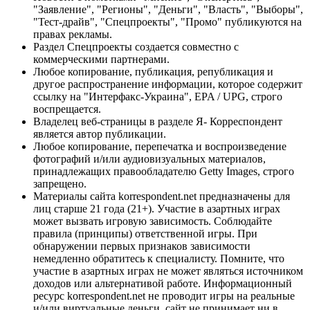
"Заявление", "Регионы", "Деньги", "Власть", "Выборы",
"Тест-драйв", "Спецпроекты", "Промо" публикуются на
правах рекламы.
Раздел Спецпроекты создается совместно с
коммерческими партнерами.
Любое копирование, публикация, републикация и
другое распространение информации, которое содержит
ссылку на "Интерфакс-Украина", EPA / UPG, строго
воспрещается.
Владелец веб-страницы в разделе Я- Корреспондент
является автор публикации.
Любое копирование, перепечатка и воспроизведение
фотографий и/или аудиовизуальных материалов,
принадлежащих правообладателю Getty Images, строго
запрещено.
Материалы сайта korrespondent.net предназначены для
лиц старше 21 года (21+). Участие в азартных играх
может вызвать игровую зависимость. Соблюдайте
правила (принципы) ответственной игры. При
обнаружении первых признаков зависимости
немедленно обратитесь к специалисту. Помните, что
участие в азартных играх не может являться источником
доходов или альтернативой работе. Информационный
ресурс korrespondent.net не проводит игры на реальные
и/или виртуальные деньги, сайт не принимает ни в