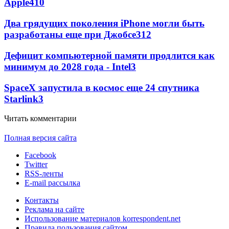
Apple
4
10
Два грядущих поколения iPhone могли быть
разработаны еще при Джобсе
3
12
Дефицит компьютерной памяти продлится как
минимум до 2028 года - Intel
3
SpaceX запустила в космос еще 24 спутника
Starlink
3
Читать комментарии
Полная версия сайта
Facebook
Twitter
RSS-ленты
E-mail рассылка
Контакты
Реклама на сайте
Использование материалов korrespondent.net
Правила пользования сайтом