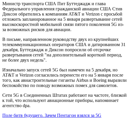
Министр транспорта США Пит Буттеджадж и глава
Федерального управления гражданской авиации США Стив
Диксон обратились к компаниям AT&T и Verizon с просьбой
отложить запланированное на 5 января развертывание сетей
высокоскоростной мобильной связи пятого поколения 5G из-
за возможных рисков для авиации.
В письме, направленном руководству двух из крупнейших
телекоммуникационных операторов США и датированном 31
декабря, Буттеджадж и Диксон попросили об отсрочке
развертывания сетей "на дополнительный короткий период,
не более двух недель".
Изначально запуск сетей 5G был намечен на 5 декабря, но
AT&T и Verizon согласились перенести его на 5 января после
того, как авиастроительные гиганты Airbus и Boeing выразили
беспокойство по поводу возможных помех для самолетов.
Сети 5G в Соединенных Штатах работают на частоте, близкой
к той, что используют авиационные приборы, напоминает
агентство dpa.
Поле битв будущего. Зачем Пентагон взялся за 5G