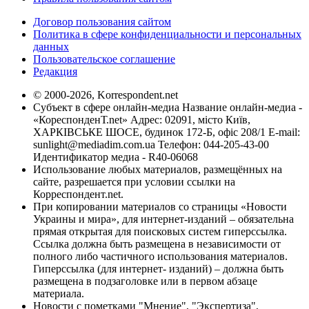
Договор пользования сайтом
Политика в сфере конфиденциальности и персональных
данных
Пользовательское соглашение
Редакция
© 2000-2026, Korrespondent.net
Субъект в сфере онлайн-медиа Название онлайн-медиа -
«КореспонденТ.net» Адрес: 02091, місто Київ,
ХАРКІВСЬКЕ ШОСЕ, будинок 172-Б, офіс 208/1 E-mail:
sunlight@mediadim.com.ua
Телефон: 044-205-43-00
Идентификатор медиа - R40-06068
Использование любых материалов, размещённых на
сайте, разрешается при условии ссылки на
Корреспондент.net.
При копировании материалов со страницы «Новости
Украины и мира», для интернет-изданий – обязательна
прямая открытая для поисковых систем гиперссылка.
Ссылка должна быть размещена в независимости от
полного либо частичного использования материалов.
Гиперссылка (для интернет- изданий) – должна быть
размещена в подзаголовке или в первом абзаце
материала.
Новости с пометками "Мнение", "Экспертиза",