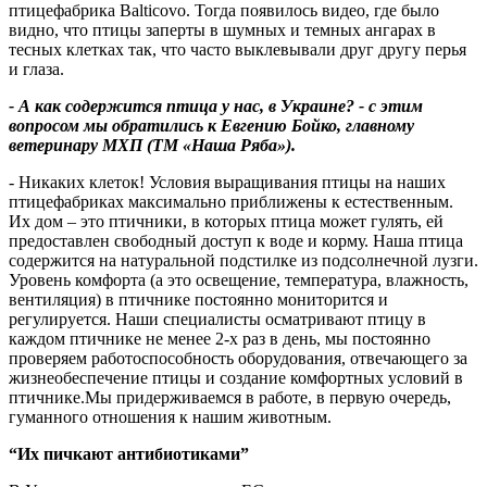
птицефабрика Balticovo. Тогда появилось видео, где было
видно, что птицы заперты в шумных и темных ангарах в
тесных клетках так, что часто выклевывали друг другу перья
и глаза.
- А как содержится птица у нас, в Украине? - с этим
вопросом мы обратились к Евгению Бойко, главному
ветеринару МХП (ТМ «Наша Ряба»).
- Никаких клеток! Условия выращивания птицы на наших
птицефабриках максимально приближены к естественным.
Их дом – это птичники, в которых птица может гулять, ей
предоставлен свободный доступ к воде и корму. Наша птица
содержится на натуральной подстилке из подсолнечной лузги.
Уровень комфорта (а это освещение, температура, влажность,
вентиляция) в птичнике постоянно мониторится и
регулируется. Наши специалисты осматривают птицу в
каждом птичнике не менее 2-х раз в день, мы постоянно
проверяем работоспособность оборудования, отвечающего за
жизнеобеспечение птицы и создание комфортных условий в
птичнике.Мы придерживаемся в работе, в первую очередь,
гуманного отношения к нашим животным.
“Их пичкают антибиотиками”