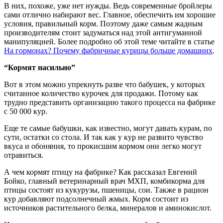
В них, похоже, уже нет нужды. Ведь современные бройлеры
сами отлично набирают вес. Главное, обеспечить им хорошие
условия, правильный корм. Поэтому даже самым жадным
производителям стоит задуматься над этой антигуманной
манипуляцией. Более подробно об этой теме читайте в статье
На гормонах? Почему фабричные курицы больше домашних
.
“Кормят насильно”
Вот в этом можно упрекнуть разве что бабушек, у которых
считанное количество курочек для продажи. Потому как
трудно представить организацию такого процесса на фабрике
с 50 000 кур.
Еще те самые бабушки, как известно, могут давать курам, по
сути, остатки со стола. И так как у кур не развито чувство
вкуса и обоняния, то прокисшим кормом они легко могут
отравиться.
А чем кормят птицу на фабрике? Как рассказал Евгений
Бойко, главный ветеринарный врач МХП, комбикорма для
птицы состоят из кукурузы, пшеницы, сои. Также в рацион
кур добавляют подсолнечный жмых. Корм состоит из
источников растительного белка, минералов и аминокислот.