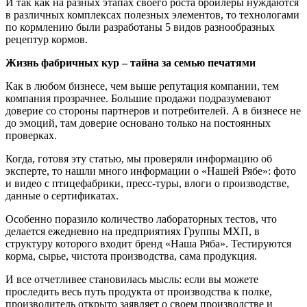
И так как на разных этапах своего роста бройлеры нуждаются
в различных комплексах полезных элементов, то технологами
по кормлению были разработаны 5 видов разнообразных
рецептур кормов.
Жизнь фабричных кур – тайна за семью печатями
Как в любом бизнесе, чем выше репутация компании, тем
компания прозрачнее. Большие продажи подразумевают
доверие со стороны партнеров и потребителей. А в бизнесе не
до эмоций, там доверие основано только на постоянных
проверках.
Когда, готовя эту статью, мы проверяли информацию об
эксперте, то нашли много информации о «Нашей Рябе»: фото
и видео с птицефабрики, пресс-туры, влоги о производстве,
данные о сертификатах.
Особенно поразило количество лабораторных тестов, что
делается ежедневно на предприятиях Группы МХП, в
структуру которого входит бренд «Наша Ряба». Тестируются
корма, сырье, чистота производства, сама продукция.
И все отчетливее становилась мысль: если вы можете
проследить весь путь продукта от производства к полке,
производитель открыто заявляет о своем производстве и