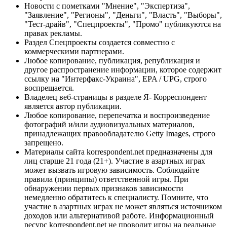
Новости с пометками "Мнение", "Экспертиза",
"Заявление", "Регионы", "Деньги", "Власть", "Выборы",
"Тест-драйв", "Спецпроекты", "Промо" публикуются на
правах рекламы.
Раздел Спецпроекты создается совместно с
коммерческими партнерами.
Любое копирование, публикация, републикация и
другое распространение информации, которое содержит
ссылку на "Интерфакс-Украина", EPA / UPG, строго
воспрещается.
Владелец веб-страницы в разделе Я- Корреспондент
является автор публикации.
Любое копирование, перепечатка и воспроизведение
фотографий и/или аудиовизуальных материалов,
принадлежащих правообладателю Getty Images, строго
запрещено.
Материалы сайта korrespondent.net предназначены для
лиц старше 21 года (21+). Участие в азартных играх
может вызвать игровую зависимость. Соблюдайте
правила (принципы) ответственной игры. При
обнаружении первых признаков зависимости
немедленно обратитесь к специалисту. Помните, что
участие в азартных играх не может являться источником
доходов или альтернативой работе. Информационный
ресурс korrespondent.net не проводит игры на реальные