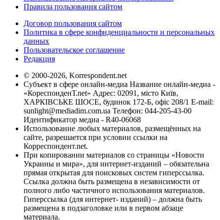
Правила пользования сайтом
Договор пользования сайтом
Политика в сфере конфиденциальности и персональных
данных
Пользовательское соглашение
Редакция
© 2000-2026, Korrespondent.net
Субъект в сфере онлайн-медиа Название онлайн-медиа -
«КореспонденТ.net» Адрес: 02091, місто Київ,
ХАРКІВСЬКЕ ШОСЕ, будинок 172-Б, офіс 208/1 E-mail:
sunlight@mediadim.com.ua
Телефон: 044-205-43-00
Идентификатор медиа - R40-06068
Использование любых материалов, размещённых на
сайте, разрешается при условии ссылки на
Корреспондент.net.
При копировании материалов со страницы «Новости
Украины и мира», для интернет-изданий – обязательна
прямая открытая для поисковых систем гиперссылка.
Ссылка должна быть размещена в независимости от
полного либо частичного использования материалов.
Гиперссылка (для интернет- изданий) – должна быть
размещена в подзаголовке или в первом абзаце
материала.