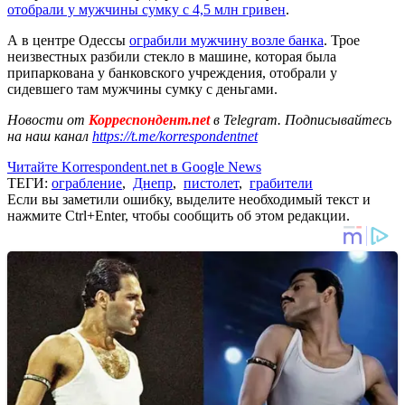
отобрали у мужчины сумку с 4,5 млн гривен
.
А в центре Одессы
ограбили мужчину возле банка
. Трое
неизвестных разбили стекло в машине, которая была
припаркована у банковского учреждения, отобрали у
сидевшего там мужчины сумку с деньгами.
Новости от
Корреспондент.net
в Telegram. Подписывайтесь
на наш канал
https://t.me/korrespondentnet
Читайте Korrespondent.net в Google News
ТЕГИ:
ограбление
,
Днепр
,
пистолет
,
грабители
Если вы заметили ошибку, выделите необходимый текст и
нажмите Ctrl+Enter, чтобы сообщить об этом редакции.