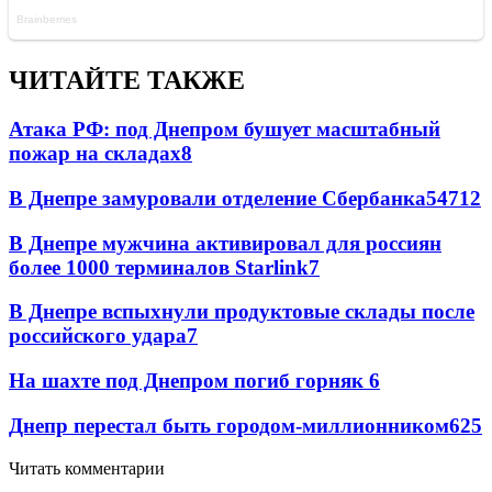
ЧИТАЙТЕ ТАКЖЕ
Атака РФ: под Днепром бушует масштабный
пожар на складах
8
В Днепре замуровали отделение Сбербанка
54
7
12
В Днепре мужчина активировал для россиян
более 1000 терминалов Starlink
7
В Днепре вспыхнули продуктовые склады после
российского удара
7
На шахте под Днепром погиб горняк
6
Днепр перестал быть городом-миллионником
6
25
Читать комментарии