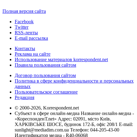
Полная версия сайта
Facebook
Twitter
RSS-ленты
E-mail рассылка
Контакты
Реклама на сайте
Использование материалов korrespondent.net
Правила пользования сайтом
Договор пользования сайтом
Политика в сфере конфиденциальности и персональных
данных
Пользовательское соглашение
Редакция
© 2000-2026, Korrespondent.net
Субъект в сфере онлайн-медиа Название онлайн-медиа -
«КореспонденТ.net» Адрес: 02091, місто Київ,
ХАРКІВСЬКЕ ШОСЕ, будинок 172-Б, офіс 208/1 E-mail:
sunlight@mediadim.com.ua
Телефон: 044-205-43-00
Идентификатор медиа - R40-06068