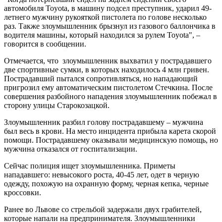
автомобиля Toyota, в машину подсел преступник, ударил 49-
летнего мужчину рукояткой пистолета по голове несколько
раз. Также злоумышленник брызнул из газового баллончика в
водителя машины, который находился за рулем Toyota", –
говорится в сообщении.
Отмечается, что злоумышленник выхватил у пострадавшего
две спортивные сумки, в которых находилось 4 млн гривен.
Пострадавший пытался сопротивляться, но нападающий
пригрозил ему автоматическим пистолетом Стечкина. После
совершения разбойного нападения злоумышленник побежал в
сторону улицы Старокозацкой.
Злоумышленник разбил голову пострадавшему – мужчина
был весь в крови. На место инцидента прибыла карета скорой
помощи. Пострадавшему оказывали медицинскую помощь, но
мужчина отказался от госпитализации.
Сейчас полиция ищет злоумышленника. Приметы
нападавшего: невысокого роста, 40-45 лет, одет в черную
одежду, похожую на охранную форму, черная кепка, черные
кроссовки.
Ранее во Львове со стрельбой задержали двух грабителей,
которые напали на предпринимателя. Злоумышленники