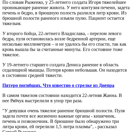
По словам Рыженко, у 25-летнего солдата Игоря тяжелейшее
проникающее ранение живота. У него контузия печени, задета
печень и бедро, в брюшную полость разлился литр крови. Из
брюшной полости раненого изъяли пулю. Пациент остается
тяжелым.
У второго бойца, 22-летнего Владислава, - перелом левого
бедра, пуля остановилась возле бедренной артерии, еще
несколько миллиметров – и не удалось бы его спасти, так как
кровь вышла бы за считанные минуты. Его состояние тоже
тяжелое.
У 19-летнего старшего солдата Дениса ранение в область
седалищной мышцы. Потеря крови небольшая. Он находится
в состоянии средней тяжести.
Пятеро погибших. Что известно о стрелке из Днепра
В самом тяжелом состоянии находится 22-летняя Жанна. В
нее Рябчук выстрелили в упор три раза.
"У девушки очень тяжелое ранение брюшной полости. Пуля
задела почти все жизненно важные органы - кишечник,
печень и позвоночник. В брюшине было обнаружено три
литра крови, ей перелили 1,5 литра плазмы", - рассказал
Сергей Рыженко.