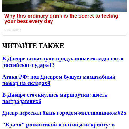
ЧИТАЙТЕ ТАКЖЕ
В Днепре вспыхнули продуктовые склады после
российского удара
13
Атака РФ: под Днепром бушует масштабный
пожар на складах
9
В Днепре столкнулись маршрутки: шесть
пострадавших
6
Днепр перестал быть городом-миллионником
6
25
"Брали" романтикой и похищали крипту: в