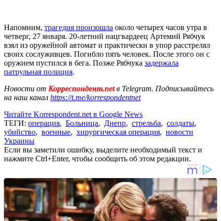
Напомним,
трагедия произошла
около четырех часов утра в
четверг, 27 января. 20-летний нацгвардеец Артемий Рябчук
взял из оружейной автомат и практически в упор расстрелял
своих сослуживцев. Погибло пять человек. После этого он с
оружием пустился в бега. Позже Рябчука
задержала
патрульная полиция
.
Новости от
Корреспондент.net
в Telegram. Подписывайтесь
на наш канал
https://t.me/korrespondentnet
Читайте Korrespondent.net в Google News
ТЕГИ:
операция
,
Больница
,
Днепр
,
стрельба
,
солдаты
,
убийство
,
военные
,
хирургическая операция
,
новости
Украины
Если вы заметили ошибку, выделите необходимый текст и
нажмите Ctrl+Enter, чтобы сообщить об этом редакции.