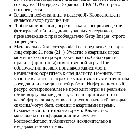
ссылку на "Интерфакс-Украина", EPA / UPG, строго
воспрещается.
Владелец веб-страницы в разделе Я- Корреспондент
является автор публикации.
Любое копирование, перепечатка и воспроизведение
фотографий и/или аудиовизуальных материалов,
принадлежащих правообладателю Getty Images, строго
запрещено.
Материалы сайта korrespondent.net предназначены для
лиц старше 21 года (21+). Участие в азартных играх
может вызвать игровую зависимость. Соблюдайте
правила (принципы) ответственной игры. При
обнаружении первых признаков зависимости
немедленно обратитесь к специалисту. Помните, что
участие в азартных играх не может являться источником
доходов или альтернативой работе. Информационный
ресурс korrespondent.net не проводит игры на реальные
и/или виртуальные деньги, сайт не принимает ни в
какой форме оплату ставок и других платежей, которые
связаны/могут быть связаны с азартными играми,
букмекерами или тотализаторами. Какие-либо
материалы на информационном ресурсе
korrespondent.net публикуются исключительно в
информационных целях.