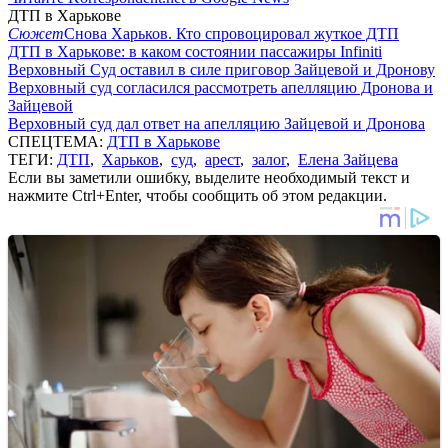
ДТП в Харькове
Сюжет
Снова Харьков. Кто спровоцировал жуткое ДТП
ДТП в Харькове: в каком состоянии пассажиры Infiniti
Верховный Суд оставил в силе приговор Зайцевой и Дронову
Верховный суд согласился рассмотреть апелляцию Дронова и
Зайцевой
Верховный суд дал ответ на апелляцию Зайцевой и Дронова
СПЕЦТЕМА:
ДТП в Харькове
ТЕГИ:
ДТП
,
Харьков
,
суд
,
арест
,
залог
,
Елена Зайцева
Если вы заметили ошибку, выделите необходимый текст и
нажмите Ctrl+Enter, чтобы сообщить об этом редакции.