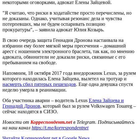
некоторыми оговорками, адвокат Елены Зайцевой.
"Я считаю, что риски в ходатайстве просто перечислены, но
не доказаны. Однако, учитывая резонанс дела и чувства
потерпевших, мы не будем оспаривать позицию
прокуратуры", – заявила адвокат Юлия Козырь.
В свою очередь защита Геннадия Дронова настаивала на
избрании ему более мягкой меры пресечения – домашний
арест с ношением электронного браслета, так как, по мнению
адвоката, обвинители не доказали риски, связанные с его
пребыванием на свободе.
Напомним, 18 октября 2017 года внедорожник Lexus, за рулем
которого находилась Елена Зайцева, вылетел на тротуар и
насмерть сбил пятерых пешеходов
. Еще одна девушка спустя
неделю умерла в реанимации.
Оба участника аварии – водитель Lexus
Елена Зайцева и
Геннадий Дронов
, который был за рулем Volkswagen Touareg –
сейчас находятся в СИЗО.
Новости от
Корреспондент.net
в Telegram. Подписывайтесь
на наш канал
https://t.me/korrespondentnet
Читайте Korrespondent.net в Google News