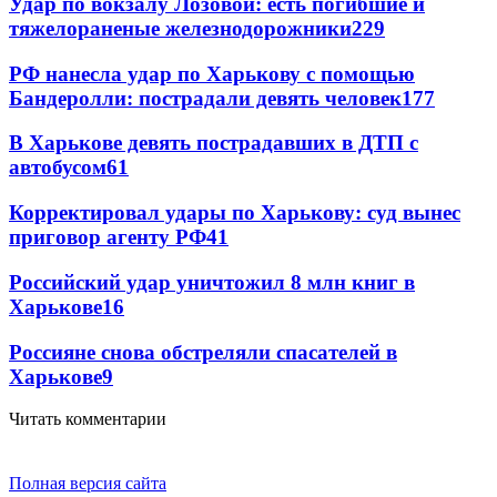
Удар по вокзалу Лозовой: есть погибшие и
тяжелораненые железнодорожники
229
РФ нанесла удар по Харькову с помощью
Бандеролли: пострадали девять человек
177
В Харькове девять пострадавших в ДТП с
автобусом
61
Корректировал удары по Харькову: суд вынес
приговор агенту РФ
41
Российский удар уничтожил 8 млн книг в
Харькове
16
Россияне снова обстреляли спасателей в
Харькове
9
Читать комментарии
Полная версия сайта