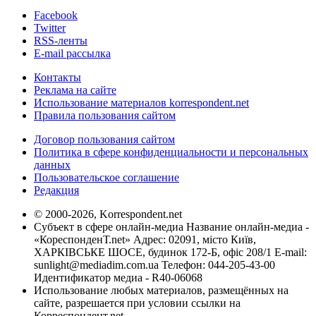
Facebook
Twitter
RSS-ленты
E-mail рассылка
Контакты
Реклама на сайте
Использование материалов korrespondent.net
Правила пользования сайтом
Договор пользования сайтом
Политика в сфере конфиденциальности и персональных
данных
Пользовательское соглашение
Редакция
© 2000-2026, Korrespondent.net
Субъект в сфере онлайн-медиа Название онлайн-медиа -
«КореспонденТ.net» Адрес: 02091, місто Київ,
ХАРКІВСЬКЕ ШОСЕ, будинок 172-Б, офіс 208/1 E-mail:
sunlight@mediadim.com.ua
Телефон: 044-205-43-00
Идентификатор медиа - R40-06068
Использование любых материалов, размещённых на
сайте, разрешается при условии ссылки на
Корреспондент.net.