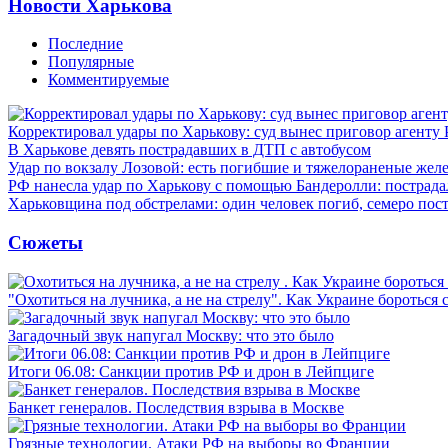
Новости Харькова
Последние
Популярные
Комментируемые
Корректировал удары по Харькову: суд вынес приговор агенту
В Харькове девять пострадавших в ДТП с автобусом
Удар по вокзалу Лозовой: есть погибшие и тяжелораненые же
РФ нанесла удар по Харькову с помощью Бандеролли: пострада
Харьковщина под обстрелами: один человек погиб, семеро пос
Сюжеты
"Охотиться на лучника, а не на стрелу". Как Украине бороться 
Загадочный звук напугал Москву: что это было
Итоги 06.08: Санкции против РФ и дрон в Лейпциге
Банкет генералов. Последствия взрыва в Москве
Грязные технологии. Атаки РФ на выборы во Франции