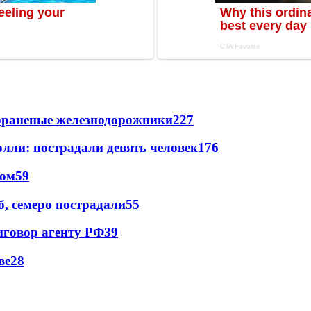
лораненые железнодорожники
227
лли: пострадали девять человек
176
сом
59
, семеро пострадали
55
иговор агенту РФ
39
ве
28