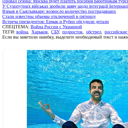
Провал сезона: Москва будет платить пособия работникам тур
У Сухопутних військах зробили заяву щодо інтеграції Інтернац
Взрыв в Сыктывкаре: возросло количество пострадавших
Стали известны объемы отключений в пятницу
Встреча президентов: Ермак и Рубио обсудили детали
СПЕЦТЕМА:
Война России с Украиной
ТЕГИ:
война
,
Харьков
,
СБУ
,
подросток
,
обстрел
,
российские
Если вы заметили ошибку, выделите необходимый текст и нажми