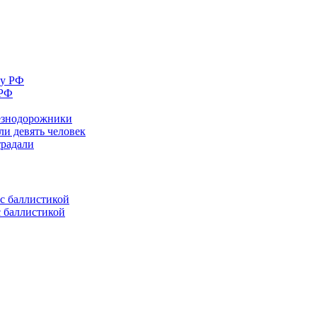
 РФ
лезнодорожники
ли девять человек
традали
с баллистикой