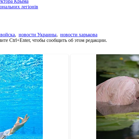
сектора Крыма
іональних легіонів
 войска
,
новости Украины
,
новости харькова
те Ctrl+Enter, чтобы сообщить об этом редакции.