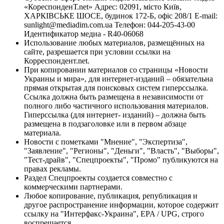
«КореспонденТ.net» Адрес: 02091, місто Київ,
ХАРКІВСЬКЕ ШОСЕ, будинок 172-Б, офіс 208/1 E-mail:
sunlight@mediadim.com.ua
Телефон: 044-205-43-00
Идентификатор медиа - R40-06068
Использование любых материалов, размещённых на
сайте, разрешается при условии ссылки на
Корреспондент.net.
При копировании материалов со страницы «Новости
Украины и мира», для интернет-изданий – обязательна
прямая открытая для поисковых систем гиперссылка.
Ссылка должна быть размещена в независимости от
полного либо частичного использования материалов.
Гиперссылка (для интернет- изданий) – должна быть
размещена в подзаголовке или в первом абзаце
материала.
Новости с пометками "Мнение", "Экспертиза",
"Заявление", "Регионы", "Деньги", "Власть", "Выборы",
"Тест-драйв", "Спецпроекты", "Промо" публикуются на
правах рекламы.
Раздел Спецпроекты создается совместно с
коммерческими партнерами.
Любое копирование, публикация, републикация и
другое распространение информации, которое содержит
ссылку на "Интерфакс-Украина", EPA / UPG, строго
воспрещается.