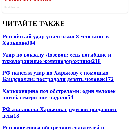
ЧИТАЙТЕ ТАКЖЕ
Российский удар уничтожил 8 млн книг в
Харькове
304
Удар по вокзалу Лозовой: есть погибшие и
тяжелораненые железнодорожники
218
РФ нанесла удар по Харькову с помощью
Бандеролли: пострадали девять человек
172
Харьковщина под обстрелами: один человек
погиб, семеро пострадали
54
РФ атаковала Харьков: среди пострадавших
дети
18
Россияне снова обстреляли спасателей в