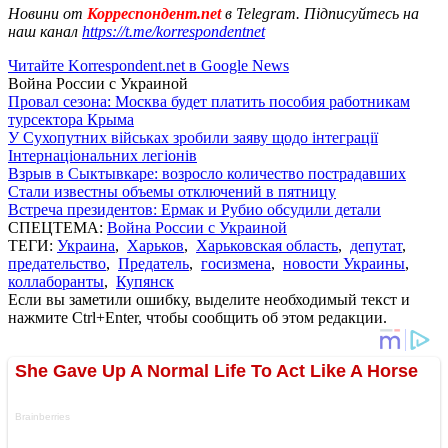
Новини от
Корреспондент.net
в Telegram. Підписуйтесь на
наш канал
https://t.me/korrespondentnet
Читайте Korrespondent.net в Google News
Война России с Украиной
Провал сезона: Москва будет платить пособия работникам
турсектора Крыма
У Сухопутних військах зробили заяву щодо інтеграції
Інтернаціональних легіонів
Взрыв в Сыктывкаре: возросло количество пострадавших
Стали известны объемы отключений в пятницу
Встреча президентов: Ермак и Рубио обсудили детали
СПЕЦТЕМА:
Война России с Украиной
ТЕГИ:
Украина
,
Харьков
,
Харьковская область
,
депутат
,
предательство
,
Предатель
,
госизмена
,
новости Украины
,
коллаборанты
,
Купянск
Если вы заметили ошибку, выделите необходимый текст и
нажмите Ctrl+Enter, чтобы сообщить об этом редакции.