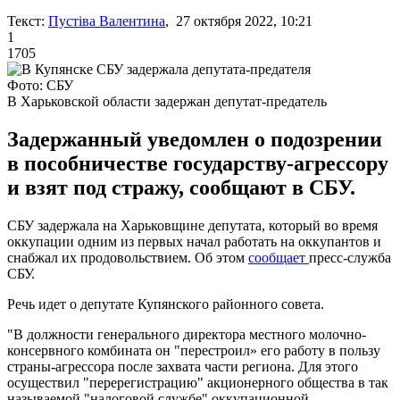
Текст:
Пустіва Валентина
, 27 октября 2022, 10:21
1
1705
Фото: СБУ
В Харьковской области задержан депутат-предатель
Задержанный уведомлен о подозрении
в пособничестве государству-агрессору
и взят под стражу, сообщают в СБУ.
СБУ задержала на Харьковщине депутата, который во время
оккупации одним из первых начал работать на оккупантов и
снабжал их продовольствием. Об этом
сообщает
пресс-служба
СБУ.
Речь идет о депутате Купянского районного совета.
"В должности генерального директора местного молочно-
консервного комбината он "перестроил» его работу в пользу
страны-агрессора после захвата части региона. Для этого
осуществил "перерегистрацию" акционерного общества в так
называемой "налоговой службе" оккупационной