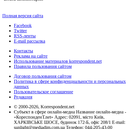
Полная версия сайта
Facebook
Twitter
RSS-ленты
E-mail рассылка
Контакты
Реклама на сайте
Использование материалов korrespondent.net
Правила пользования сайтом
Договор пользования сайтом
Политика в сфере конфиденциальности и персональных
данных
Пользовательское соглашение
Редакция
© 2000-2026, Korrespondent.net
Субъект в сфере онлайн-медиа Название онлайн-медиа -
«КореспонденТ.net» Адрес: 02091, місто Київ,
ХАРКІВСЬКЕ ШОСЕ, будинок 172-Б, офіс 208/1 E-mail:
sunlight@mediadim.com.ua
Телефон: 044-205-43-00