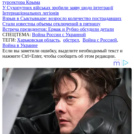
турсектора Крыма
У Сухопутних військах зробили заяву щодо інтеграції
Інтернаціональних легіонів
Взрыв в Сыктывкаре: возросло количество пострадавших
Стали известны объемы отключений в пятницу
Встреча президентов: Ермак и Рубио обсудили детали
СПЕЦТЕМА:
Война России с Украиной
ТЕГИ:
Харьковская область
,
обстрел
,
Война с Россией
,
Война в Украине
Если вы заметили ошибку, выделите необходимый текст и
нажмите Ctrl+Enter, чтобы сообщить об этом редакции.