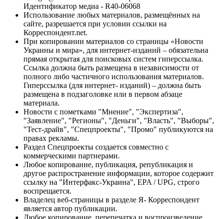
Идентификатор медиа - R40-06068
Использование любых материалов, размещённых на
сайте, разрешается при условии ссылки на
Корреспондент.net.
При копировании материалов со страницы «Новости
Украины и мира», для интернет-изданий – обязательна
прямая открытая для поисковых систем гиперссылка.
Ссылка должна быть размещена в независимости от
полного либо частичного использования материалов.
Гиперссылка (для интернет- изданий) – должна быть
размещена в подзаголовке или в первом абзаце
материала.
Новости с пометками "Мнение", "Экспертиза",
"Заявление", "Регионы", "Деньги", "Власть", "Выборы",
"Тест-драйв", "Спецпроекты", "Промо" публикуются на
правах рекламы.
Раздел Спецпроекты создается совместно с
коммерческими партнерами.
Любое копирование, публикация, републикация и
другое распространение информации, которое содержит
ссылку на "Интерфакс-Украина", EPA / UPG, строго
воспрещается.
Владелец веб-страницы в разделе Я- Корреспондент
является автор публикации.
Любое копирование, перепечатка и воспроизведение