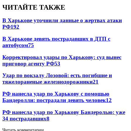
ЧИТАЙТЕ ТАКЖЕ
В Харькове уточнили данные о жертвах атаки
РФ
192
В Харькове девять пострадавших в ДТП с
автобусом
75
Корректировал удары по Харькову: суд вынес
приговор агенту РФ
53
Удар по вокзалу Лозовой: есть погибшие и
тяжелораненые железнодорожники
21
РФ нанесла удар по Харькову с помощью
Бандеролли: пострадали девять человек
12
РФ нанесла удар по Харькову Бандеролью: уже
34 пострадавших
8
Читать комментарии