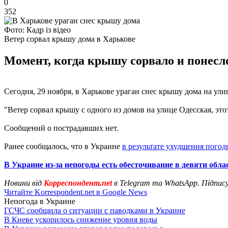
0
352
Фото: Кадр із відео
Ветер сорвал крышу дома в Харькове
Момент, когда крышу сорвало и понесло
Сегодня, 29 ноября, в Харькове ураган снес крышу дома на ул
"Ветер сорвал крышу с одного из домов на улице Одесская, это
Сообщений о пострадавших нет.
Ранее сообщалось, что в Украине
в результате ухудшения пого
В Украине из-за непогоды есть обесточивание в девяти обла
Новини від
Корреспондент.net
в Telegram та WhatsApp. Підпис
Читайте Korrespondent.net в Google News
Непогода в Украине
ГСЧС сообщила о ситуации с паводками в Украине
В Киеве ускорилось снижение уровня воды