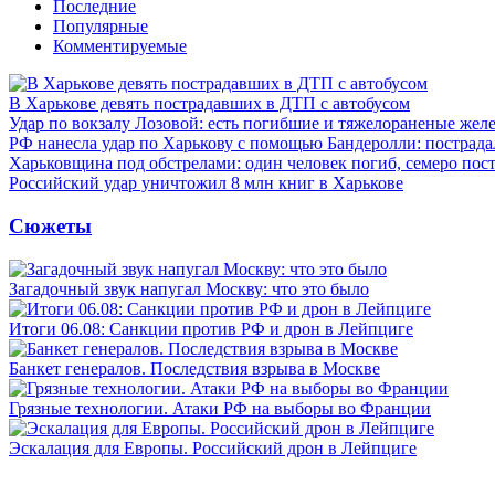
Последние
Популярные
Комментируемые
В Харькове девять пострадавших в ДТП с автобусом
Удар по вокзалу Лозовой: есть погибшие и тяжелораненые же
РФ нанесла удар по Харькову с помощью Бандеролли: пострада
Харьковщина под обстрелами: один человек погиб, семеро пос
Российский удар уничтожил 8 млн книг в Харькове
Сюжеты
Загадочный звук напугал Москву: что это было
Итоги 06.08: Санкции против РФ и дрон в Лейпциге
Банкет генералов. Последствия взрыва в Москве
Грязные технологии. Атаки РФ на выборы во Франции
Эскалация для Европы. Российский дрон в Лейпциге