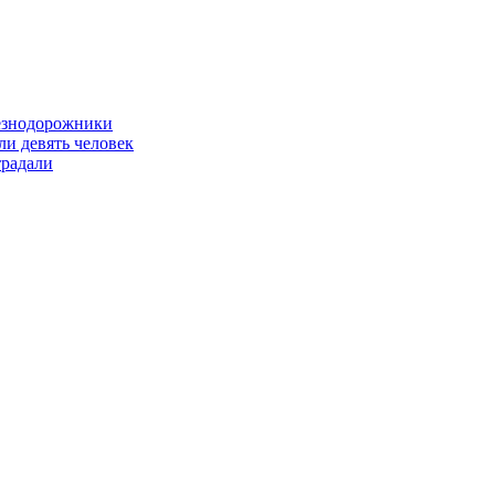
лезнодорожники
ли девять человек
традали