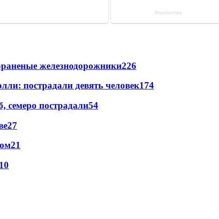
лораненые железнодорожники
226
лли: пострадали девять человек
174
, семеро пострадали
54
ве
27
сом
21
10