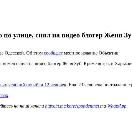
 по улице, снял на видео блогер Женя З
ице Одесской. Об этом
сообщает
местное издание Объектив.
т момент снял на видео блогер Женя Зуб. Кроме ветра, в Харьков
дных условий погибли 12 человек
. Еще 23 человека пострадали, с
стях
уйтесь на наші канали
https://t.me/korrespondentnet
та
WhatsApp