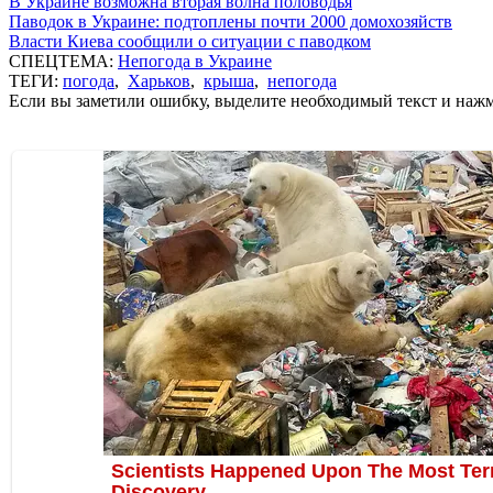
В Украине возможна вторая волна половодья
Паводок в Украине: подтоплены почти 2000 домохозяйств
Власти Киева сообщили о ситуации с паводком
СПЕЦТЕМА:
Непогода в Украине
ТЕГИ:
погода
,
Харьков
,
крыша
,
непогода
Если вы заметили ошибку, выделите необходимый текст и нажми