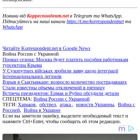
Новини від
Корреспондент.net
в Telegram та WhatsApp.
Підписуйтесь на наші канали
https://t.me/korrespondentnet
та
WhatsApp
Читайте Korrespondent.net в Google News
Война России с Украиной
Провал сезона: Москва будет платить пособия работникам
турсектора Крыма
У Сухопутних військах зробили заяву щодо інтеграції
Інтернаціональних легіонів
Взрыв в Сыктывкаре: возросло количество пострадавших
Стали известны объемы отключений в пятницу
Встреча президентов: Ермак и Рубио обсудили детали
СПЕЦТЕМА:
Война России с Украиной
ТЕГИ:
Харьков
,
обстрел
,
атака
,
новости Украины
,
Война с
Россией
,
Война в Украине
Если вы заметили ошибку, выделите необходимый текст и
нажмите Ctrl+Enter, чтобы сообщить об этом редакции.