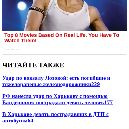
ЧИТАЙТЕ ТАКЖЕ
Удар по вокзалу Лозовой: есть погибшие и
тяжелораненые железнодорожники
229
РФ нанесла удар по Харькову с помощью
Бандеролли: пострадали девять человек
177
В Харькове девять пострадавших в ДТП с
автобусом
64