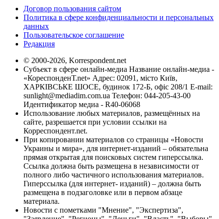
Договор пользования сайтом
Политика в сфере конфиденциальности и персональных
данных
Пользовательское соглашение
Редакция
© 2000-2026, Korrespondent.net
Субъект в сфере онлайн-медиа Название онлайн-медиа -
«КореспонденТ.net» Адрес: 02091, місто Київ,
ХАРКІВСЬКЕ ШОСЕ, будинок 172-Б, офіс 208/1 E-mail:
sunlight@mediadim.com.ua
Телефон: 044-205-43-00
Идентификатор медиа - R40-06068
Использование любых материалов, размещённых на
сайте, разрешается при условии ссылки на
Корреспондент.net.
При копировании материалов со страницы «Новости
Украины и мира», для интернет-изданий – обязательна
прямая открытая для поисковых систем гиперссылка.
Ссылка должна быть размещена в независимости от
полного либо частичного использования материалов.
Гиперссылка (для интернет- изданий) – должна быть
размещена в подзаголовке или в первом абзаце
материала.
Новости с пометками "Мнение", "Экспертиза",
"Заявление", "Регионы", "Деньги", "Власть", "Выборы",