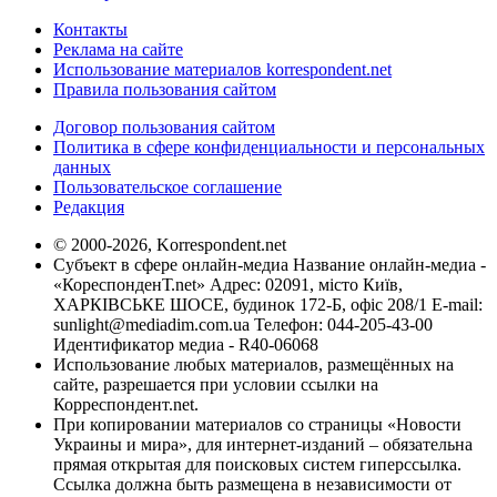
Контакты
Реклама на сайте
Использование материалов korrespondent.net
Правила пользования сайтом
Договор пользования сайтом
Политика в сфере конфиденциальности и персональных
данных
Пользовательское соглашение
Редакция
© 2000-2026, Korrespondent.net
Субъект в сфере онлайн-медиа Название онлайн-медиа -
«КореспонденТ.net» Адрес: 02091, місто Київ,
ХАРКІВСЬКЕ ШОСЕ, будинок 172-Б, офіс 208/1 E-mail:
sunlight@mediadim.com.ua
Телефон: 044-205-43-00
Идентификатор медиа - R40-06068
Использование любых материалов, размещённых на
сайте, разрешается при условии ссылки на
Корреспондент.net.
При копировании материалов со страницы «Новости
Украины и мира», для интернет-изданий – обязательна
прямая открытая для поисковых систем гиперссылка.
Ссылка должна быть размещена в независимости от