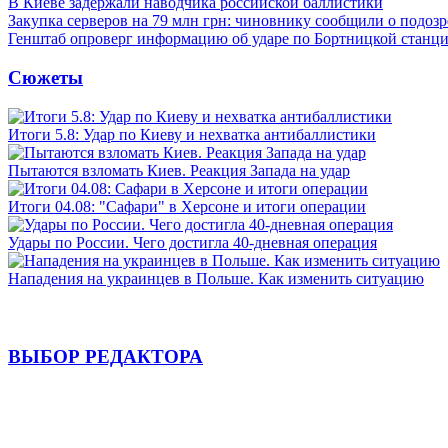
В Киеве задержали наводчика российской баллистики
Закупка серверов на 79 млн грн: чиновнику сообщили о подоз
Генштаб опроверг информацию об ударе по Бортницкой станц
Сюжеты
Итоги 5.8: Удар по Киеву и нехватка антибаллистики
Пытаются взломать Киев. Реакция Запада на удар
Итоги 04.08: "Сафари" в Херсоне и итоги операции
Удары по России. Чего достигла 40-дневная операция
Нападения на украинцев в Польше. Как изменить ситуацию
ВЫБОР РЕДАКТОРА