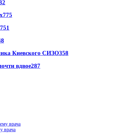
32
х
775
751
48
овника Киевского СИЗО
358
почти вдвое
287
у врача