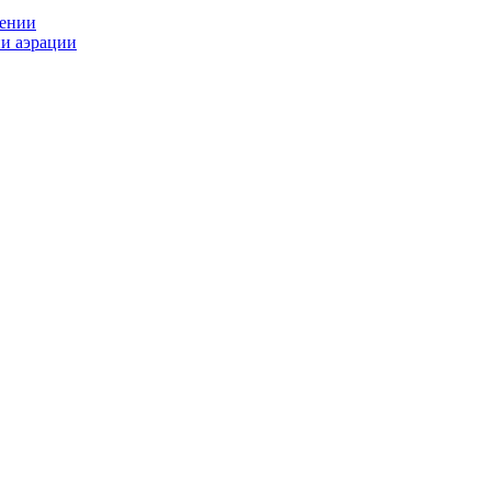
рении
ии аэрации