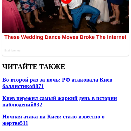
ЧИТАЙТЕ ТАКЖЕ
Во второй раз за ночь: РФ атаковала Киев
баллистикой
871
Киев пережил самый жаркий день в истории
наблюдений
832
Ночная атака на Киев: стало известно о
жертве
511