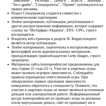
"Заявление", "Регионы", "Деньги", "Власть", "Выборы",
"Тест-драйв", "Спецпроекты", "Промо" публикуются на
правах рекламы.
Раздел Спецпроекты создается совместно с
коммерческими партнерами.
Любое копирование, публикация, републикация и
другое распространение информации, которое содержит
ссылку на "Интерфакс-Украина", EPA / UPG, строго
воспрещается.
Владелец веб-страницы в разделе Я- Корреспондент
является автор публикации.
Любое копирование, перепечатка и воспроизведение
фотографий и/или аудиовизуальных материалов,
принадлежащих правообладателю Getty Images, строго
запрещено.
Материалы сайта korrespondent.net предназначены для
лиц старше 21 года (21+). Участие в азартных играх
может вызвать игровую зависимость. Соблюдайте
правила (принципы) ответственной игры. При
обнаружении первых признаков зависимости
немедленно обратитесь к специалисту. Помните, что
участие в азартных играх не может являться источником
доходов или альтернативой работе. Информационный
ресурс korrespondent.net не проводит игры на реальные
и/или виртуальные деньги, сайт не принимает ни в