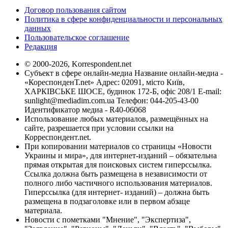
Договор пользования сайтом
Политика в сфере конфиденциальности и персональных
данных
Пользовательское соглашение
Редакция
© 2000-2026, Korrespondent.net
Субъект в сфере онлайн-медиа Название онлайн-медиа -
«КореспонденТ.net» Адрес: 02091, місто Київ,
ХАРКІВСЬКЕ ШОСЕ, будинок 172-Б, офіс 208/1 E-mail:
sunlight@mediadim.com.ua
Телефон: 044-205-43-00
Идентификатор медиа - R40-06068
Использование любых материалов, размещённых на
сайте, разрешается при условии ссылки на
Корреспондент.net.
При копировании материалов со страницы «Новости
Украины и мира», для интернет-изданий – обязательна
прямая открытая для поисковых систем гиперссылка.
Ссылка должна быть размещена в независимости от
полного либо частичного использования материалов.
Гиперссылка (для интернет- изданий) – должна быть
размещена в подзаголовке или в первом абзаце
материала.
Новости с пометками "Мнение", "Экспертиза",