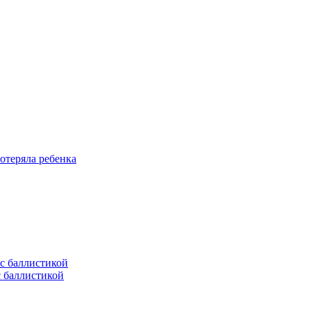
отеряла ребенка
с баллистикой