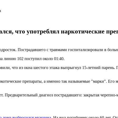
ался, что употреблял наркотические пре
подросток. Пострадавшего с травмами госпитализировали в боль
на линию 102 поступил около 01:40.
или, что из окна шестого этажа выпрыгнул 15-летний парень. П
котические препараты, а именно так называемые "марки". Его мат
. Предварительный диагноз пострадавшего: закрытая черепно-мо
го дома выбросился мужчина
. На вид погибшему около 60 лет. О