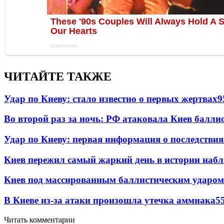
ЧИТАЙТЕ ТАКЖЕ
Удар по Киеву: стало известно о первых жертвах
9
Во второй раз за ночь: РФ атаковала Киев балли
Удар по Киеву: первая информация о последствия
Киев пережил самый жаркий день в истории наб
Киев под массированным баллистическим ударом
В Киеве из-за атаки произошла утечка аммиака
5
Читать комментарии