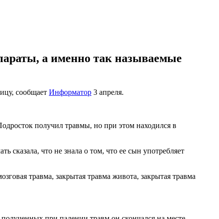
параты, а именно так называемые
ницу, сообщает
Информатор
3 апреля.
одросток получил травмы, но при этом находился в
ь сказала, что не знала о том, что ее сын употребляет
зговая травма, закрытая травма живота, закрытая травма
т полученных при падении травм он скончался на месте.