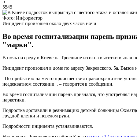
5
5545
Фото: Информатор
Инцидент произошел около двух часов ночи
Во время госпитализации парень призн
"марки".
В ночь на среду в Киеве на Троещине из окна высотки выпал 
Инцидент произошел в доме по адресу Закревского, 5а. Вызов 
"По прибытию на место происшествия правоохранители установ
неадекватном состоянии", – говорится в сообщении.
Во время госпитализации парень признался, что употреблял нар
наркотики.
Подростка доставили в реанимацию детской больницы Охматдет
грудной клетки и перелом руки.
Подробности инцидента устанавливаются.
Накануне в Днепровском районе Киева
из окна 12 этажа жило