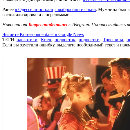
Ранее
в Одессе иностранца выбросили из окна
. Мужчина был в 
госпитализировали с переломами.
Новости от
Корреспондент.net
в Telegram. Подписывайтесь н
Читайте Korrespondent.net в Google News
ТЕГИ:
наркотики
,
Киев
,
подросток
,
подростки
,
Троещина
,
п
Если вы заметили ошибку, выделите необходимый текст и нажми