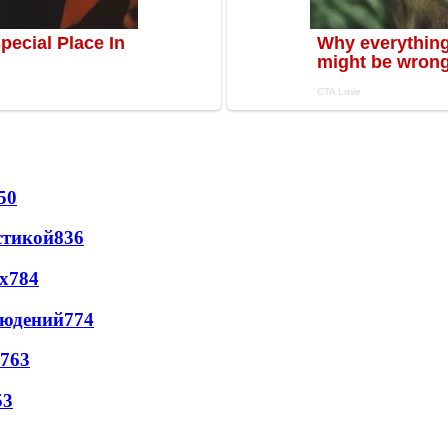
50
стикой
836
х
784
людений
774
763
53