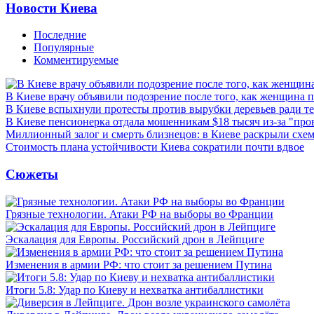
Новости Киева
Последние
Популярные
Комментируемые
В Киеве врачу объявили подозрение после того, как женщина п
В Киеве вспыхнули протесты против вырубки деревьев ради т
В Киеве пенсионерка отдала мошенникам $18 тысяч из-за "пр
Миллионный залог и смерть близнецов: в Киеве раскрыли схем
Стоимость плана устойчивости Киева сократили почти вдвое
Сюжеты
Грязные технологии. Атаки РФ на выборы во Франции
Эскалация для Европы. Российский дрон в Лейпциге
Изменения в армии РФ: что стоит за решением Путина
Итоги 5.8: Удар по Киеву и нехватка антибаллистики