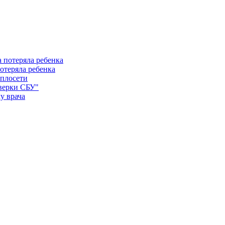
отеряла ребенка
еплосети
оверки СБУ"
у врача