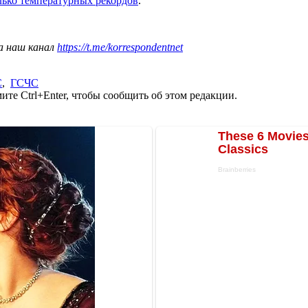
лько температурных рекордов
.
а наш канал
https://t.me/korrespondentnet
С
,
ГСЧС
те Ctrl+Enter, чтобы сообщить об этом редакции.