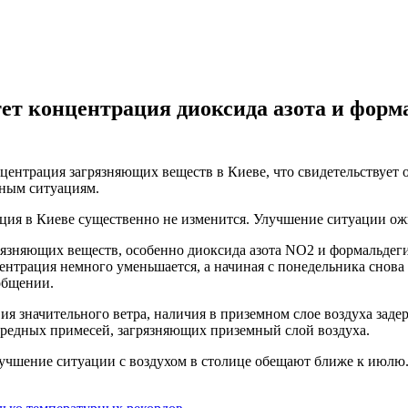
тет концентрация диоксида азота и форма
нцентрация загрязняющих веществ в Киеве, что свидетельствует
йным ситуациям.
ция в Киеве существенно не изменится. Улучшение ситуации ож
грязняющих веществ, особенно диоксида азота NO2 и формальде
ентрация немного уменьшается, а начиная с понедельника снова 
общении.
вия значительного ветра, наличия в приземном слое воздуха заде
вредных примесей, загрязняющих приземный слой воздуха.
лучшение ситуации с воздухом в столице обещают ближе к июлю.