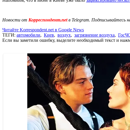
Напомним, что в июне в Киеве уже было
зафиксировано неско
Новости от
Корреспондент.net
в Telegram. Подписывайтесь н
Читайте Korrespondent.net в Google News
ТЕГИ:
автомобили
,
Киев
,
воздух
,
загрязнение воздуха
,
ГосЧ
Если вы заметили ошибку, выделите необходимый текст и нажми