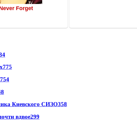
34
х
775
754
48
овника Киевского СИЗО
358
почти вдвое
299