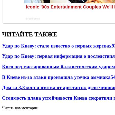
ЧИТАЙТЕ ТАКЖЕ
Удар по Киеву: стало известно о первых жертвах
9
Удар по Киеву: первая информация о последствия
Киев под массированным баллистическим ударом
В Киеве из-за атаки произошла утечка аммиака
5
Дом за 3,8 млн и взятка от арестанта: дело чин
Стоимость плана устойчивости Киева сократили 
Читать комментарии