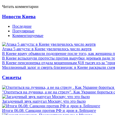
Читать комментарии
Новости Киева
Последние
Популярные
Комментируемые
Атака 5 августа: в Киеве увеличилось число жертв
В Киеве врачу объявили подозрение после того, как женщина п
В Киеве вспыхнули протесты против вырубки деревьев ради т
В Киеве пенсионерка отдала мошенникам $18 тысяч из-за "пр
Миллионный залог и смерть близнецов: в Киеве раскрыли схем
Сюжеты
"Охотиться на лучника, а не на стрелу". Как Украине бороться 
Загадочный звук напугал Москву: что это было
Итоги 06.08: Санкции против РФ и дрон в Лейпциге