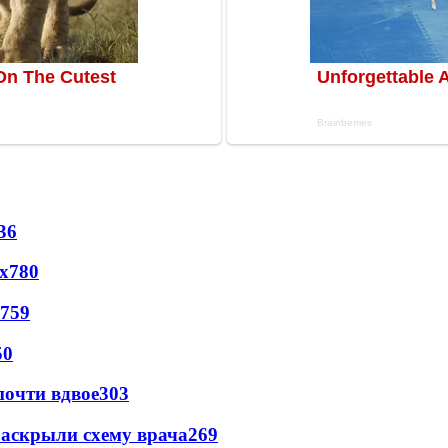
36
х
780
759
50
почти вдвое
303
раскрыли схему врача
269