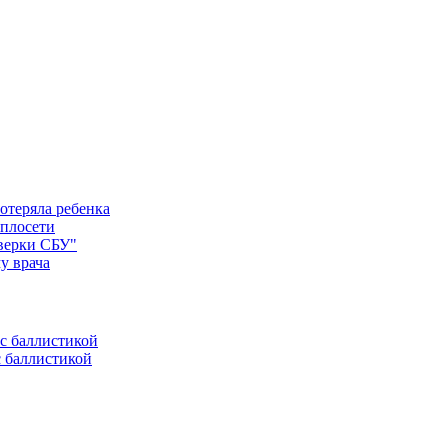
отеряла ребенка
еплосети
оверки СБУ"
у врача
с баллистикой