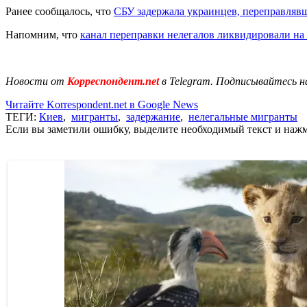
Ранее сообщалось, что
СБУ задержала украинцев, переправляв
Напомним, что
канал переправки нелегалов ликвидировали н
Новости от
Корреспондент.net
в Telegram. Подписывайтесь н
Читайте Korrespondent.net в Google News
ТЕГИ:
Киев
,
мигранты
,
задержание
,
нелегальные мигранты
Если вы заметили ошибку, выделите необходимый текст и нажми