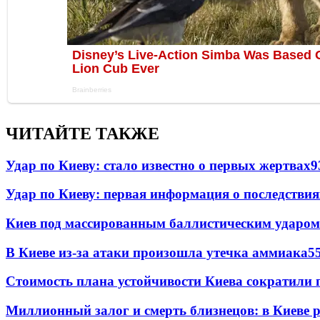
ЧИТАЙТЕ ТАКЖЕ
Удар по Киеву: стало известно о первых жертвах
9
Удар по Киеву: первая информация о последствия
Киев под массированным баллистическим ударом
В Киеве из-за атаки произошла утечка аммиака
5
Стоимость плана устойчивости Киева сократили 
Миллионный залог и смерть близнецов: в Киеве 