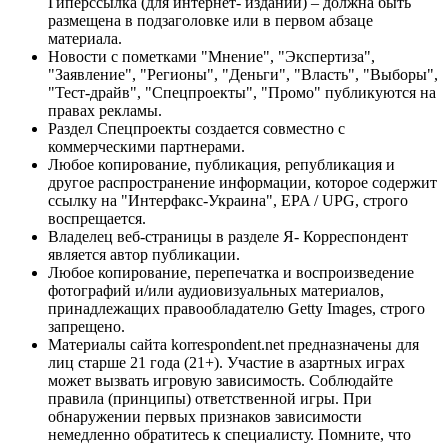
Гиперссылка (для интернет- изданий) – должна быть
размещена в подзаголовке или в первом абзаце
материала.
Новости с пометками "Мнение", "Экспертиза",
"Заявление", "Регионы", "Деньги", "Власть", "Выборы",
"Тест-драйв", "Спецпроекты", "Промо" публикуются на
правах рекламы.
Раздел Спецпроекты создается совместно с
коммерческими партнерами.
Любое копирование, публикация, републикация и
другое распространение информации, которое содержит
ссылку на "Интерфакс-Украина", EPA / UPG, строго
воспрещается.
Владелец веб-страницы в разделе Я- Корреспондент
является автор публикации.
Любое копирование, перепечатка и воспроизведение
фотографий и/или аудиовизуальных материалов,
принадлежащих правообладателю Getty Images, строго
запрещено.
Материалы сайта korrespondent.net предназначены для
лиц старше 21 года (21+). Участие в азартных играх
может вызвать игровую зависимость. Соблюдайте
правила (принципы) ответственной игры. При
обнаружении первых признаков зависимости
немедленно обратитесь к специалисту. Помните, что