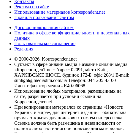
Контакты
Реклама на сайте
Использование материалов korrespondent.net
Правила пользования сайтом
Договор пользования сайтом
Политика в сфере конфиденциальности и персональных
данных
Пользовательское соглашение
Редакция
© 2000-2026, Korrespondent.net
Субъект в сфере онлайн-медиа Название онлайн-медиа -
«КореспонденТ.net» Адрес: 02091, місто Київ,
ХАРКІВСЬКЕ ШОСЕ, будинок 172-Б, офіс 208/1 E-mail:
sunlight@mediadim.com.ua
Телефон: 044-205-43-00
Идентификатор медиа - R40-06068
Использование любых материалов, размещённых на
сайте, разрешается при условии ссылки на
Корреспондент.net.
При копировании материалов со страницы «Новости
Украины и мира», для интернет-изданий – обязательна
прямая открытая для поисковых систем гиперссылка.
Ссылка должна быть размещена в независимости от
полного либо частичного использования материалов.