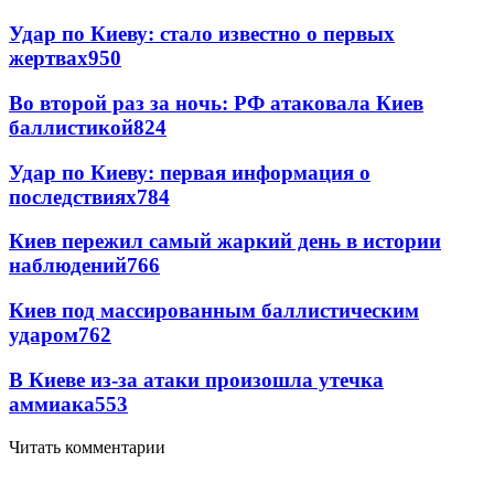
Удар по Киеву: стало известно о первых
жертвах
950
Во второй раз за ночь: РФ атаковала Киев
баллистикой
824
Удар по Киеву: первая информация о
последствиях
784
Киев пережил самый жаркий день в истории
наблюдений
766
Киев под массированным баллистическим
ударом
762
В Киеве из-за атаки произошла утечка
аммиака
553
Читать комментарии