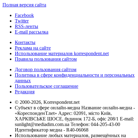
Полная версия сайта
Facebook
Twitter
RSS-ленты
E-mail рассылка
Контакты
Реклама на сайте
Использование материалов korrespondent.net
Правила пользования сайтом
Договор пользования сайтом
Политика в сфере конфиденциальности и персональных
данных
Пользовательское соглашение
Редакция
© 2000-2026, Korrespondent.net
Субъект в сфере онлайн-медиа Название онлайн-медиа -
«КореспонденТ.net» Адрес: 02091, місто Київ,
ХАРКІВСЬКЕ ШОСЕ, будинок 172-Б, офіс 208/1 E-mail:
sunlight@mediadim.com.ua
Телефон: 044-205-43-00
Идентификатор медиа - R40-06068
Использование любых материалов, размещённых на