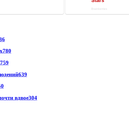
36
х
780
759
людений
639
50
почти вдвое
304