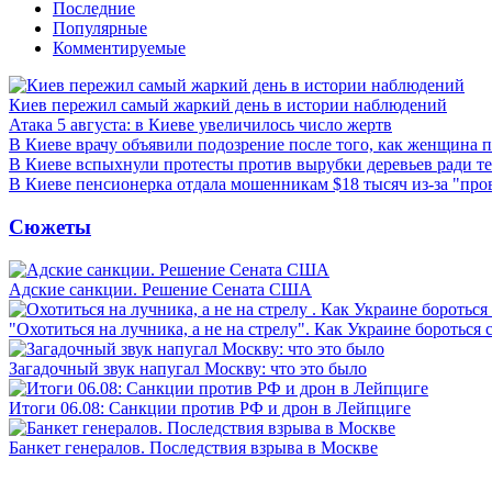
Последние
Популярные
Комментируемые
Киев пережил самый жаркий день в истории наблюдений
Атака 5 августа: в Киеве увеличилось число жертв
В Киеве врачу объявили подозрение после того, как женщина п
В Киеве вспыхнули протесты против вырубки деревьев ради т
В Киеве пенсионерка отдала мошенникам $18 тысяч из-за "пр
Сюжеты
Адские санкции. Решение Сената США
"Охотиться на лучника, а не на стрелу". Как Украине бороться 
Загадочный звук напугал Москву: что это было
Итоги 06.08: Санкции против РФ и дрон в Лейпциге
Банкет генералов. Последствия взрыва в Москве