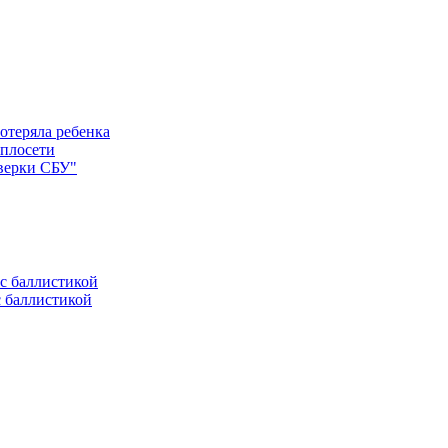
отеряла ребенка
еплосети
оверки СБУ"
с баллистикой