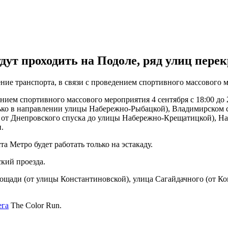
ут проходить на Подоле, ряд улиц перекр
ижение транспорта, в связи с проведением спортивного массового
ием спортивного массового мероприятия 4 сентября с 18:00 до 2
ько в направлении улицы Набережно-Рыбацкой), Владимирском с
 от Днепровского спуска до улицы Набережно-Крещатицкой), На
.
та Метро будет работать только на эстакаду.
кий проезда.
лощади (от улицы Константиновской), улица Сагайдачного (от 
ега
The Сolor Run.