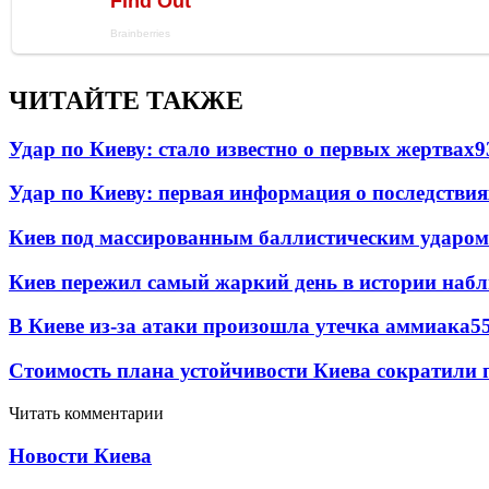
ЧИТАЙТЕ ТАКЖЕ
Удар по Киеву: стало известно о первых жертвах
9
Удар по Киеву: первая информация о последствия
Киев под массированным баллистическим ударом
Киев пережил самый жаркий день в истории наб
В Киеве из-за атаки произошла утечка аммиака
5
Стоимость плана устойчивости Киева сократили 
Читать комментарии
Новости Киева