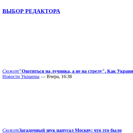
ВЫБОР РЕДАКТОРА
Сюжет
"Охотиться на лучника, а не на стрелу". Как Украи
Новости Украины
— Вчера, 16:38
Сюжет
Загадочный звук напугал Москву: что это было