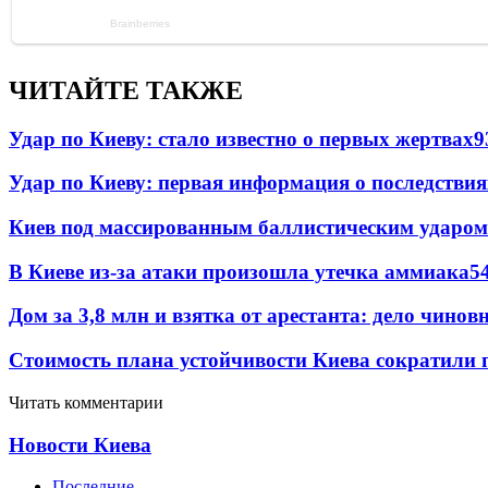
ЧИТАЙТЕ ТАКЖЕ
Удар по Киеву: стало известно о первых жертвах
9
Удар по Киеву: первая информация о последствия
Киев под массированным баллистическим ударом
В Киеве из-за атаки произошла утечка аммиака
5
Дом за 3,8 млн и взятка от арестанта: дело чин
Стоимость плана устойчивости Киева сократили 
Читать комментарии
Новости Киева
Последние