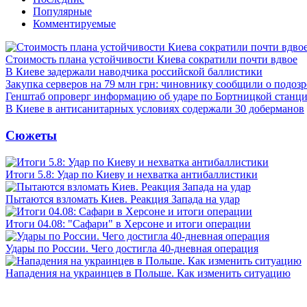
Популярные
Комментируемые
Стоимость плана устойчивости Киева сократили почти вдвое
В Киеве задержали наводчика российской баллистики
Закупка серверов на 79 млн грн: чиновнику сообщили о подоз
Генштаб опроверг информацию об ударе по Бортницкой станц
В Киеве в антисанитарных условиях содержали 30 доберманов
Сюжеты
Итоги 5.8: Удар по Киеву и нехватка антибаллистики
Пытаются взломать Киев. Реакция Запада на удар
Итоги 04.08: "Сафари" в Херсоне и итоги операции
Удары по России. Чего достигла 40-дневная операция
Нападения на украинцев в Польше. Как изменить ситуацию