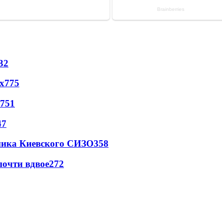
32
х
775
751
47
овника Киевского СИЗО
358
почти вдвое
272