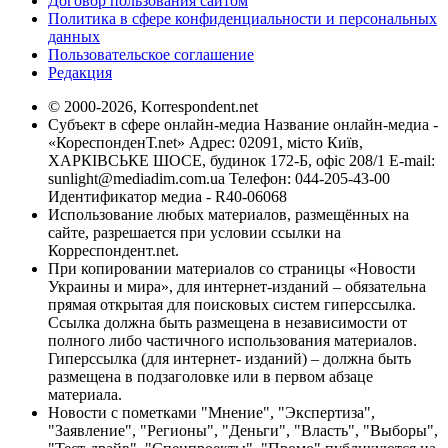
Договор пользования сайтом
Политика в сфере конфиденциальности и персональных
данных
Пользовательское соглашение
Редакция
© 2000-2026, Korrespondent.net
Субъект в сфере онлайн-медиа Название онлайн-медиа -
«КореспонденТ.net» Адрес: 02091, місто Київ,
ХАРКІВСЬКЕ ШОСЕ, будинок 172-Б, офіс 208/1 E-mail:
sunlight@mediadim.com.ua
Телефон: 044-205-43-00
Идентификатор медиа - R40-06068
Использование любых материалов, размещённых на
сайте, разрешается при условии ссылки на
Корреспондент.net.
При копировании материалов со страницы «Новости
Украины и мира», для интернет-изданий – обязательна
прямая открытая для поисковых систем гиперссылка.
Ссылка должна быть размещена в независимости от
полного либо частичного использования материалов.
Гиперссылка (для интернет- изданий) – должна быть
размещена в подзаголовке или в первом абзаце
материала.
Новости с пометками "Мнение", "Экспертиза",
"Заявление", "Регионы", "Деньги", "Власть", "Выборы",