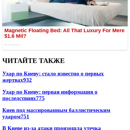
ЧИТАЙТЕ ТАКЖЕ
Удар по Киеву: стало известно о первых
жертвах
932
Удар по Киеву: первая информация о
последствиях
775
Киев под массированным баллистическим
ударом
751
В Киеве из-за атаки произошла утечка