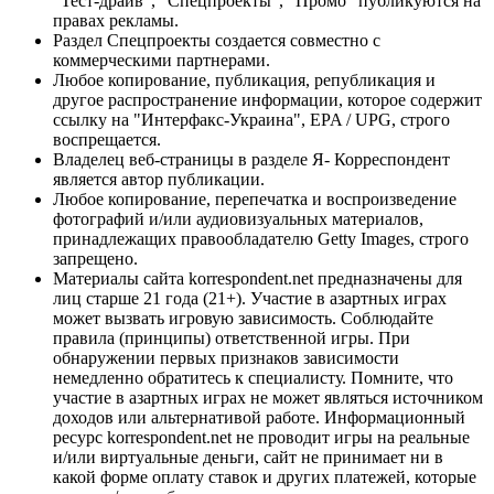
"Тест-драйв", "Спецпроекты", "Промо" публикуются на
правах рекламы.
Раздел Спецпроекты создается совместно с
коммерческими партнерами.
Любое копирование, публикация, републикация и
другое распространение информации, которое содержит
ссылку на "Интерфакс-Украина", EPA / UPG, строго
воспрещается.
Владелец веб-страницы в разделе Я- Корреспондент
является автор публикации.
Любое копирование, перепечатка и воспроизведение
фотографий и/или аудиовизуальных материалов,
принадлежащих правообладателю Getty Images, строго
запрещено.
Материалы сайта korrespondent.net предназначены для
лиц старше 21 года (21+). Участие в азартных играх
может вызвать игровую зависимость. Соблюдайте
правила (принципы) ответственной игры. При
обнаружении первых признаков зависимости
немедленно обратитесь к специалисту. Помните, что
участие в азартных играх не может являться источником
доходов или альтернативой работе. Информационный
ресурс korrespondent.net не проводит игры на реальные
и/или виртуальные деньги, сайт не принимает ни в
какой форме оплату ставок и других платежей, которые