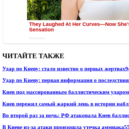
ЧИТАЙТЕ ТАКЖЕ
Удар по Киеву: стало известно о первых жертвах
9
Удар по Киеву: первая информация о последствия
Киев под массированным баллистическим ударом
Киев пережил самый жаркий день в истории наб
Во второй раз за ночь: РФ атаковала Киев балли
В Киеве из-за атаки произошла утечка аммиака
5