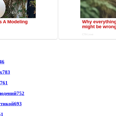
46
х
783
761
людений
752
стикой
693
51