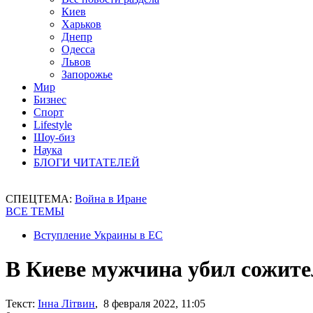
Киев
Харьков
Днепр
Одесса
Львов
Запорожье
Мир
Бизнес
Спорт
Lifestyle
Шоу-биз
Наука
БЛОГИ ЧИТАТЕЛЕЙ
СПЕЦТЕМА:
Война в Иране
ВСЕ ТЕМЫ
Вступление Украины в ЕС
В Киеве мужчина убил сожител
Текст:
Інна Літвин
, 8 февраля 2022, 11:05