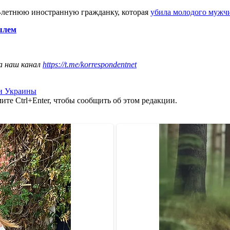
5-летнюю иностранную гражданку, которая
убила молодого муж
ылем
а наш канал
https://t.me/korrespondentnet
и Украины
те Ctrl+Enter, чтобы сообщить об этом редакции.