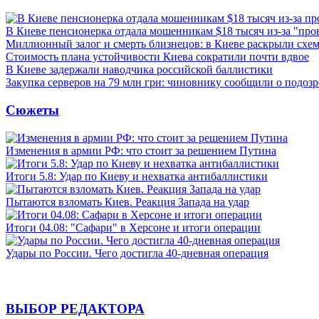
В Киеве пенсионерка отдала мошенникам $18 тысяч из-за "пр
Миллионный залог и смерть близнецов: в Киеве раскрыли схем
Стоимость плана устойчивости Киева сократили почти вдвое
В Киеве задержали наводчика российской баллистики
Закупка серверов на 79 млн грн: чиновнику сообщили о подоз
Сюжеты
Изменения в армии РФ: что стоит за решением Путина
Итоги 5.8: Удар по Киеву и нехватка антибаллистики
Пытаются взломать Киев. Реакция Запада на удар
Итоги 04.08: "Сафари" в Херсоне и итоги операции
Удары по России. Чего достигла 40-дневная операция
ВЫБОР РЕДАКТОРА