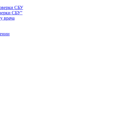
оверки СБУ"
у врача
рении