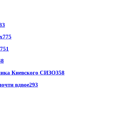
33
х
775
751
48
овника Киевского СИЗО
358
почти вдвое
293