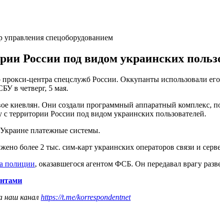
ер управления спецоборудованием
ории России под видом украинских польз
 прокси-центра спецслужб России. Оккупанты использовали его
БУ в четверг, 5 мая.
вое киевлян. Они создали программный аппаратный комплекс, по
ту с территории России под видом украинских пользователей.
 Украине платежные системы.
жено более 2 тыс. сим-карт украинских операторов связи и сер
ра полиции
, оказавшегося агентом ФСБ. Он передавал врагу разв
антами
а наш канал
https://t.me/korrespondentnet