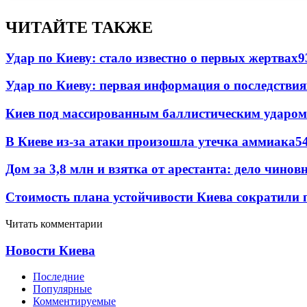
ЧИТАЙТЕ ТАКЖЕ
Удар по Киеву: стало известно о первых жертвах
9
Удар по Киеву: первая информация о последствия
Киев под массированным баллистическим ударом
В Киеве из-за атаки произошла утечка аммиака
5
Дом за 3,8 млн и взятка от арестанта: дело чин
Стоимость плана устойчивости Киева сократили 
Читать комментарии
Новости Киева
Последние
Популярные
Комментируемые