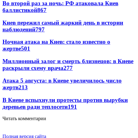
Во второй раз за ночь: РФ атаковала Киев
баллистикой
867
Киев пережил самый жаркий день в истории
наблюдений
797
Ночная атака на Киев: стало известно о
жертве
501
Миллионный залог и смерть близнецов: в Киеве
раскрыли схему врача
277
Атака 5 августа: в Киеве увеличилось число
жертв
213
В Киеве вспыхнули протесты против вырубки
деревьев ради теплосети
191
Читать комментарии
Полная версия сайта