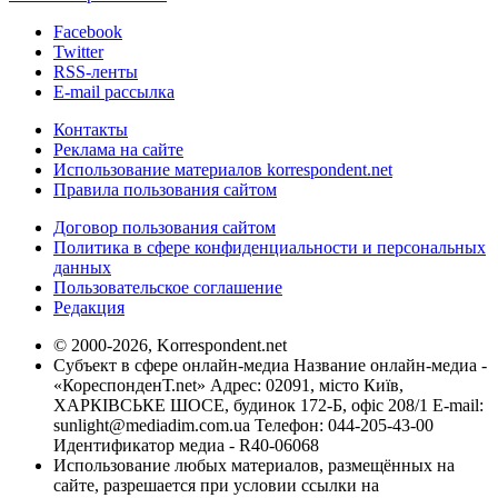
Facebook
Twitter
RSS-ленты
E-mail рассылка
Контакты
Реклама на сайте
Использование материалов korrespondent.net
Правила пользования сайтом
Договор пользования сайтом
Политика в сфере конфиденциальности и персональных
данных
Пользовательское соглашение
Редакция
© 2000-2026, Korrespondent.net
Субъект в сфере онлайн-медиа Название онлайн-медиа -
«КореспонденТ.net» Адрес: 02091, місто Київ,
ХАРКІВСЬКЕ ШОСЕ, будинок 172-Б, офіс 208/1 E-mail:
sunlight@mediadim.com.ua
Телефон: 044-205-43-00
Идентификатор медиа - R40-06068
Использование любых материалов, размещённых на
сайте, разрешается при условии ссылки на