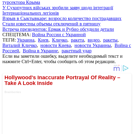
турсектора Крыма
У Сухопутних військах зробили заяву щодо інтеграції
Інтернаціональних легіонів
Взрыв в Сыктывкаре: возросло количество пострадавших
Стали известны объемы отключений в пятницу
Встреча президентов: Ермак и Рубио обсудили детали
СПЕЦТЕМА:
Война России с Украиной
ТЕГИ:
Украина
,
Киев
,
Кличко
,
ракета
,
видео
,
ракеты
,
Виталий Кличко
,
новости Киева
,
новости Украины
,
Война с
Россией
,
Война в Украине
,
ракетный удар
Если вы заметили ошибку, выделите необходимый текст и
нажмите Ctrl+Enter, чтобы сообщить об этом редакции.