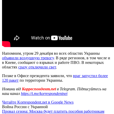
Напомним, утром 29 декабря во всех областях Украины
объявили воздушную тревогу
. В ряде регионов, в том числе и
в Киеве, сообщают о взрывах и работе ПВО. В некоторых
областях
сразу отключили свет
.
Позже в Офисе президента заявили, что
враг запустил более
120 ракет
по территории Украины.
Новини від
Корреспондент.net
в Telegram. Підписуйтесь на
наш канал
https://t.me/korrespondentnet
Читайте Korrespondent.net в Google News
Война России с Украиной
Провал сезона: Москва будет платить пособия работникам